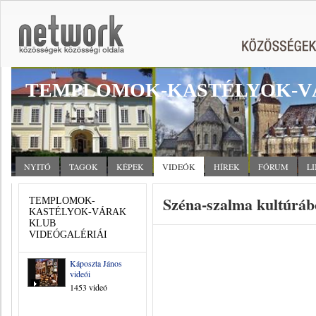
TEMPLOMOK-KASTÉLYOK-V
NYITÓ
TAGOK
KÉPEK
VIDEÓK
HÍREK
FÓRUM
L
Széna-szalma kultúráb
TEMPLOMOK-
KASTÉLYOK-VÁRAK
KLUB
VIDEÓGALÉRIÁI
Káposzta János
videói
1453 videó