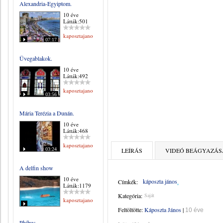
Alexandria-Egyiptom.
10 éve
Látták:501
kaposztajanos
07:17
Üvegablakok.
10 éve
Látták:492
kaposztajanos
03:56
Mária Terézia a Dunán.
10 éve
Látták:468
kaposztajanos
03:24
LEÍRÁS
VIDEÓ BEÁGYAZÁS
A delfin show
10 éve
káposzta jános
Címkék:
Látták:1179
Kategória:
Saját
kaposztajanos
Feltöltötte:
Káposzta János
|
10 éve
Phibus.