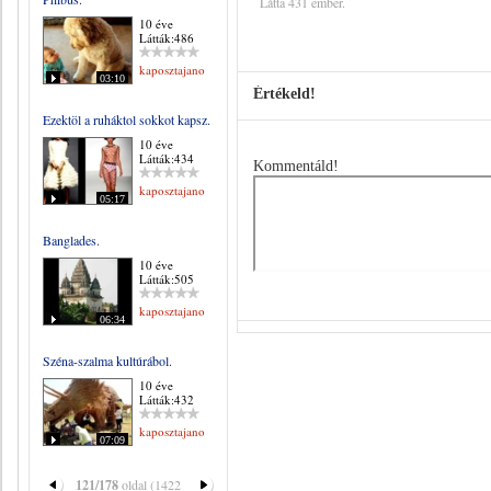
Látta 431 ember.
10 éve
Látták:486
kaposztajanos
03:10
Értékeld!
Ezektöl a ruháktol sokkot kapsz.
10 éve
Látták:434
Kommentáld!
kaposztajanos
05:17
Banglades.
10 éve
Látták:505
kaposztajanos
06:34
Széna-szalma kultúrábol.
10 éve
Látták:432
kaposztajanos
07:09
121/178
oldal (1422