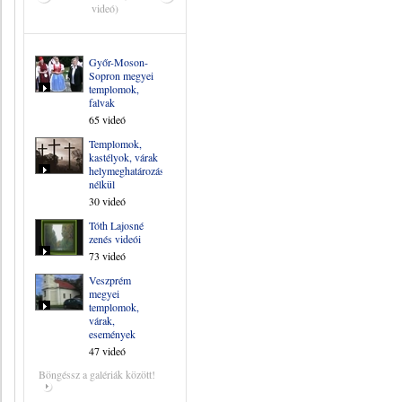
videó)
Győr-Moson-
Sopron megyei
templomok,
falvak
65 videó
Templomok,
kastélyok, várak
helymeghatározás
nélkül
30 videó
Tóth Lajosné
zenés videói
73 videó
Veszprém
megyei
templomok,
várak,
események
47 videó
Böngéssz a galériák között!