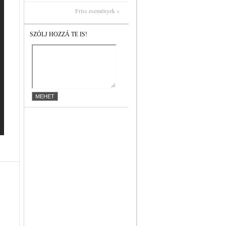
Friss események »
SZÓLJ HOZZÁ TE IS!