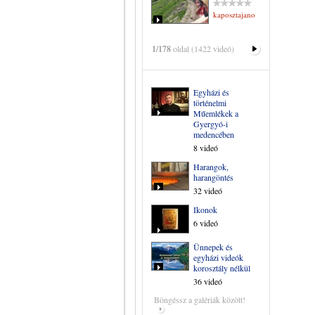
kaposztajanos
1/178
oldal (1422 videó)
Egyházi és
történelmi
Műemlékek a
Gyergyó-i
medencében
8 videó
Harangok,
harangöntés
32 videó
Ikonok
6 videó
Ünnepek és
egyházi videók
korosztály nélkül
36 videó
Böngéssz a galériák között!