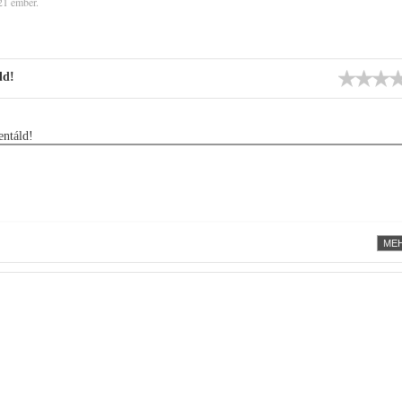
21 ember.
ld!
ntáld!