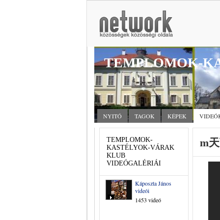
TEMPLOMOK-KA
NYITÓ
TAGOK
KÉPEK
VIDEÓ
m天
TEMPLOMOK-
KASTÉLYOK-VÁRAK
KLUB
VIDEÓGALÉRIÁI
Káposzta János
videói
1453 videó