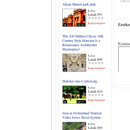
Látta 6
Ahsan Manzil park pink.
6 éve
Látták:591
kaposztajanos
Értéke
04:41
This $30 Million Classic 18th
Century Style Mansion Is a
Komme
Renaissance Architecture
Masterpiece!
6 éve
Látták:609
kaposztajanos
Huboká vára-Csehország.
6 éve
Látták:416
kaposztajanos
04:17
June in Switzerland Tourism
Video Swiss Travel System
6 éve
Látták:440