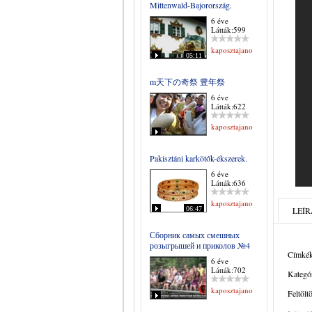
Mittenwald-Bajorország.
6 éve
Látták:599
kaposztajanos
05:11
m天下の奇祭 豊年祭
6 éve
Látták:622
kaposztajanos
Pakisztáni karkötők-ékszerek.
6 éve
Látták:636
kaposztajanos
06:47
LEÍR
Сборник самых смешных
розыгрышей и приколов №4
Címkék
6 éve
Látták:702
Kategór
kaposztajanos
Feltölt