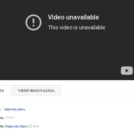
ÁS
VIDEÓ BEÁGYAZÁSA
káposzta jános
:
ia:
Állatok
ötte:
Káposzta János
|
6 éve