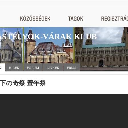
STÉLYOK-VÁRAK KLUB
K
HÍREK
FÓRUM
LINKEK
FRISS
下の奇祭 豊年祭