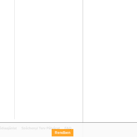
diaajánlat
Széchenyi Terv Pályázat
FAQ
Rendben