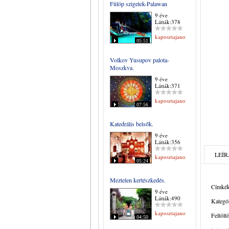
Fülöp szigetek-Palawan
9 éve
Látták:378
kaposztajanos
05:51
Volkov Yusupov palota-
Moszkva.
9 éve
Látták:371
kaposztajanos
07:56
Katedrális belsők.
9 éve
Látták:356
LEÍR
kaposztajanos
05:24
Meztelen kertészkedés.
Címkék
9 éve
Látták:490
Kategór
kaposztajanos
Feltölt
04:50