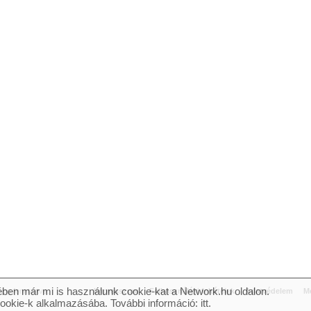
ben már mi is használunk cookie-kat a Network.hu oldalon.
og fenntartva.
Impresszum
Felhasználási feltételek
Adatvédelem
Mé
cookie-k alkalmazásába. További információ:
itt
.