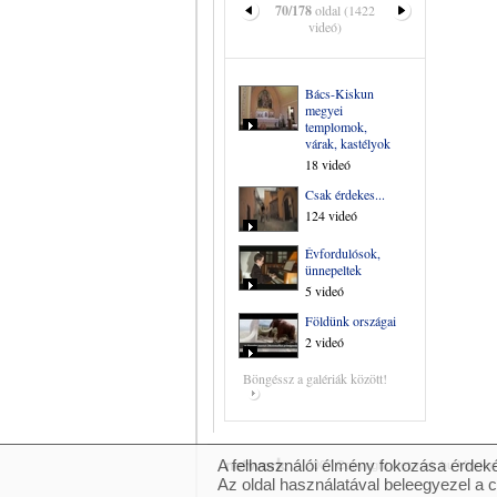
70/178
oldal (1422
videó)
Bács-Kiskun
megyei
templomok,
várak, kastélyok
18 videó
Csak érdekes...
124 videó
Évfordulósok,
ünnepeltek
5 videó
Földünk országai
2 videó
Böngéssz a galériák között!
A felhasználói élmény fokozása érdeké
© 2007 Copyright Network.hu Minden j
Az oldal használatával beleegyezel a 