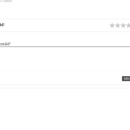
23 ember.
ld!
ntáld!