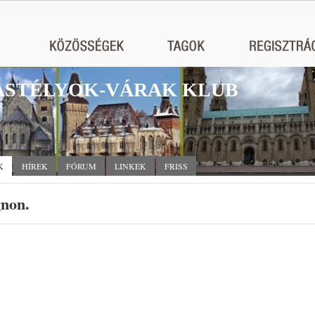
STÉLYOK-VÁRAK KLUB
K
HÍREK
FÓRUM
LINKEK
FRISS
gnon.