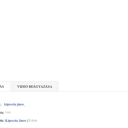
ÁS
VIDEÓ BEÁGYAZÁSA
káposzta jános
:
ia:
Saját
ötte:
Káposzta János
|
9 éve