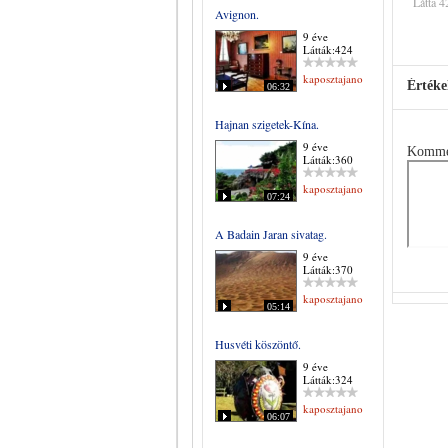
Látta 4
Avignon.
9 éve
Látták:424
kaposztajanos
Értéke
06:32
Hajnan szigetek-Kína.
9 éve
Komme
Látták:360
kaposztajanos
07:24
A Badain Jaran sivatag.
9 éve
Látták:370
kaposztajanos
05:14
Husvéti köszöntő.
9 éve
Látták:324
kaposztajanos
06:07