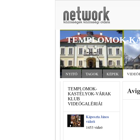
TEMPLOMOK-KA
NYITÓ
TAGOK
KÉPEK
VIDEÓ
Avi
TEMPLOMOK-
KASTÉLYOK-VÁRAK
KLUB
VIDEÓGALÉRIÁI
Káposzta János
videói
1453 videó