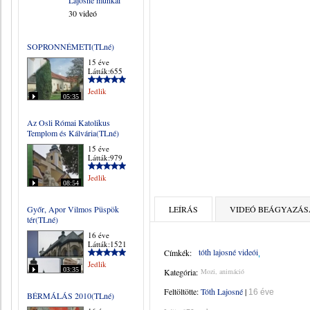
Lajosné munkái
30 videó
SOPRONNÉMETI(TLné)
15 éve
Látták:655
Jedlik
05:35
Az Osli Római Katolikus
Templom és Kálvária(TLné)
15 éve
Látták:979
Jedlik
08:54
Győr, Apor Vilmos Püspök
LEÍRÁS
VIDEÓ BEÁGYAZÁS
tér(TLné)
16 éve
Látták:1521
tóth lajosné videói
Címkék:
Jedlik
03:35
Kategória:
Mozi, animáció
Feltöltötte:
Tóth Lajosné
|
16 éve
BÉRMÁLÁS 2010(TLné)