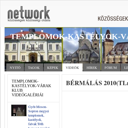
TEMPLOMOK-KASTÉLYOK-V
NYITÓ
TAGOK
KÉPEK
VIDEÓK
HÍREK
FÓRUM
L
BÉRMÁLÁS 2010(TLn
TEMPLOMOK-
KASTÉLYOK-VÁRAK
KLUB
VIDEÓGALÉRIÁI
Győr-Moson-
Sopron megyei
templomok,
kastélyok,
falvak:Tóth