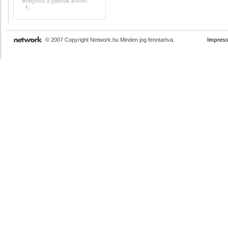
Böngéssz a galériák között!
© 2007 Copyright Network.hu Minden jog fenntartva.
Impres