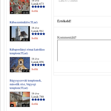
16 éve
Látta 672 ember.
Látták:673
Jedlik
18:00
Értékeld!
Rábaszentmiklós(TLné)
16 éve
Látták:961
Kommentáld!
Jedlik
08:41
Rábapordányi római katolikus
templom(TLné)
16 éve
Látták:896
Jedlik
07:47
Bágyogszováti templomok,
második rész, bágyogi
templom(TLné)
16 éve
Látták:788
Jedlik
10:23