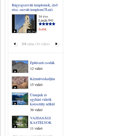
Bágyogszováti templomok, első
rész, szováti templom(TLné)
16 éve
Látták:941
Jedlik
08:54
3/4
oldal (30 videó)
Építészeti csodák
12 videó
Kézműveskedjünk
15 videó
Ünnepek és
egyházi videók
korosztály nélkül
36 videó
VAJDASÁGI
KASTÉLYOK
11 videó