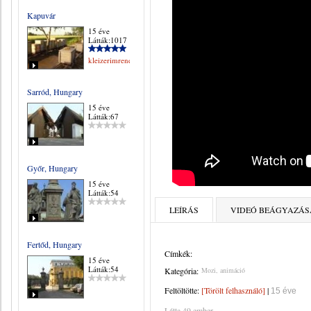
Kapuvár
15 éve
Látták:1017
kleizerimrene
Sarród, Hungary
15 éve
Látták:67
Győr, Hungary
15 éve
Látták:54
LEÍRÁS
VIDEÓ BEÁGYAZÁS
Fertőd, Hungary
Címkék:
15 éve
Látták:54
Kategória:
Mozi, animáció
Feltöltötte:
[Törölt felhasználó]
|
15 éve
Látta 49 ember.