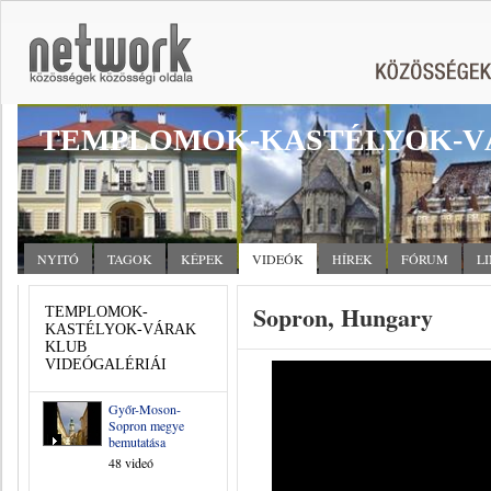
TEMPLOMOK-KASTÉLYOK-V
NYITÓ
TAGOK
KÉPEK
VIDEÓK
HÍREK
FÓRUM
L
Sopron, Hungary
TEMPLOMOK-
KASTÉLYOK-VÁRAK
KLUB
VIDEÓGALÉRIÁI
Győr-Moson-
Sopron megye
bemutatása
48 videó