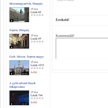
Mosonmagyaróvár, Hungary
15 éve
Látták:60
Értékeld!
Sopron, Hungary
15 éve
Kommentáld!
Látták:49
Győr -Moson -Sopron megye
15 éve
Látták:1035
Jedlik
03:03
A győri adventi fények
felkapcsolása
15 éve
Látták:766
Jedlik
11:17