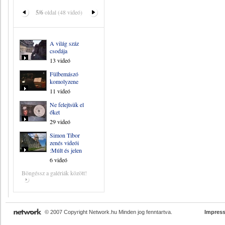
5/6
oldal (48 videó)
A világ száz
csodája
13 videó
Fülbemászó
komolyzene
11 videó
Ne felejtsük el
őket
29 videó
Simon Tibor
zenés videói
:Múlt és jelen
6 videó
Böngéssz a galériák között!
© 2007 Copyright Network.hu Minden jog fenntartva.
Impres