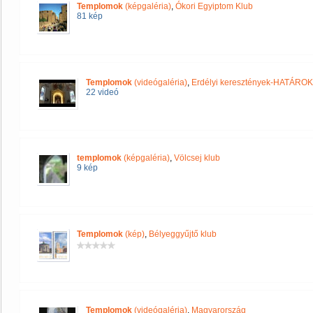
Templomok
(képgaléria)
,
Ókori Egyiptom Klub
81 kép
Templomok
(videógaléria)
,
Erdélyi keresztények-HATÁRO
22 videó
templomok
(képgaléria)
,
Völcsej klub
9 kép
Templomok
(kép)
,
Bélyeggyűjtő klub
Templomok
(videógaléria)
,
Magyarország