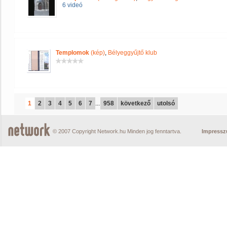
6 videó
Templomok
(kép)
,
Bélyeggyűjtő klub
1
2
3
4
5
6
7
...
958
következő
utolsó
© 2007 Copyright Network.hu Minden jog fenntartva.
Impress