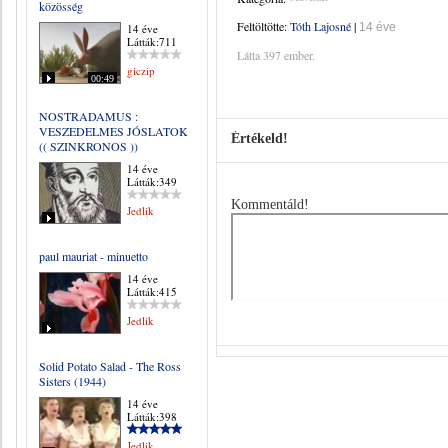
közösség
Feltöltötte:
Tóth Lajosné
|
14 éve
14 éve
Látták:711
Látta 397 ember.
giczip
00:49
NOSTRADAMUS :
VESZEDELMES JÓSLATOK
Értékeld!
(( SZINKRONOS ))
14 éve
Látták:349
Kommentáld!
Jedlik
paul mauriat - minuetto
14 éve
Látták:415
Jedlik
Solid Potato Salad - The Ross
Sisters (1944)
14 éve
Látták:398
Jedlik