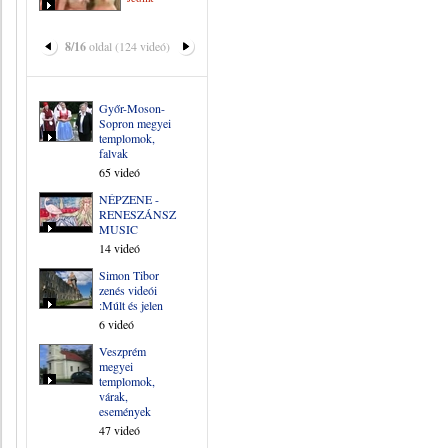
8/16
oldal (124 videó)
Győr-Moson-
Sopron megyei
templomok,
falvak
65 videó
NÉPZENE -
RENESZÁNSZ
MUSIC
14 videó
Simon Tibor
zenés videói
:Múlt és jelen
6 videó
Veszprém
megyei
templomok,
várak,
események
47 videó