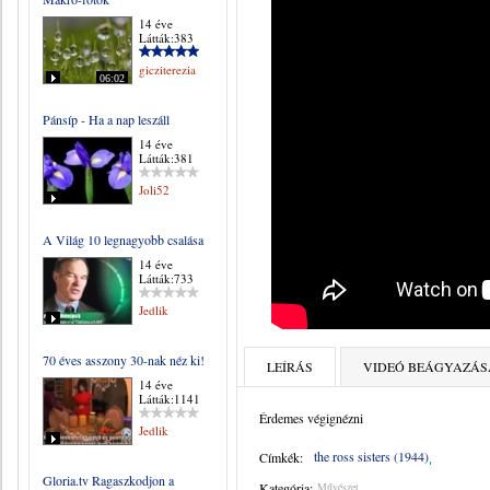
14 éve
Látták:383
gicziterezia
06:02
Pánsíp - Ha a nap leszáll
14 éve
Látták:381
Joli52
A Világ 10 legnagyobb csalása
14 éve
Látták:733
Jedlik
70 éves asszony 30-nak néz ki!
LEÍRÁS
VIDEÓ BEÁGYAZÁS
14 éve
Látták:1141
Érdemes végignézni
Jedlik
the ross sisters (1944)
Címkék:
Gloria.tv Ragaszkodjon a
Kategória:
Művészet