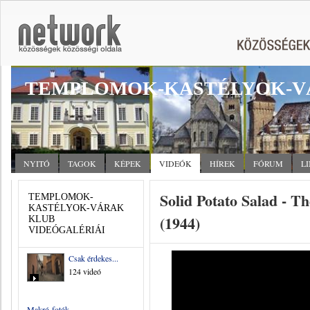
TEMPLOMOK-KASTÉLYOK-V
NYITÓ
TAGOK
KÉPEK
VIDEÓK
HÍREK
FÓRUM
L
Solid Potato Salad - Th
TEMPLOMOK-
KASTÉLYOK-VÁRAK
(1944)
KLUB
VIDEÓGALÉRIÁI
Csak érdekes...
124 videó
Makró-fotók