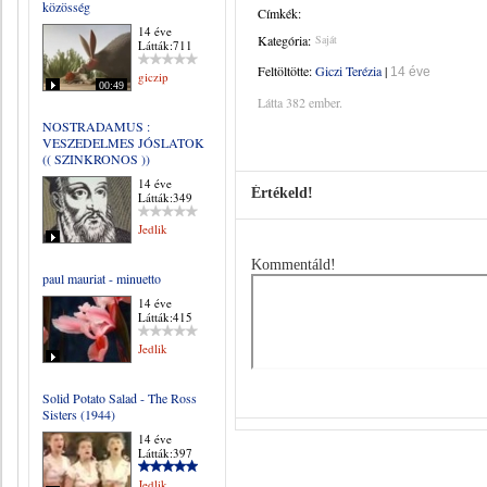
közösség
Címkék:
14 éve
Kategória:
Saját
Látták:711
Feltöltötte:
Giczi Terézia
|
14 éve
giczip
00:49
Látta 382 ember.
NOSTRADAMUS :
VESZEDELMES JÓSLATOK
(( SZINKRONOS ))
14 éve
Értékeld!
Látták:349
Jedlik
Kommentáld!
paul mauriat - minuetto
14 éve
Látták:415
Jedlik
Solid Potato Salad - The Ross
Sisters (1944)
14 éve
Látták:397
Jedlik