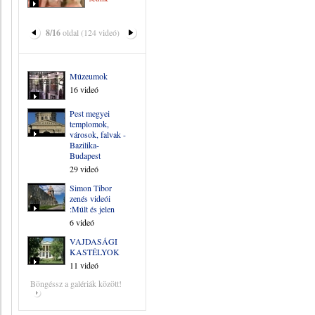
8/16
oldal (124 videó)
Múzeumok
16 videó
Pest megyei
templomok,
városok, falvak -
Bazilika-
Budapest
29 videó
Simon Tibor
zenés videói
:Múlt és jelen
6 videó
VAJDASÁGI
KASTÉLYOK
11 videó
Böngéssz a galériák között!