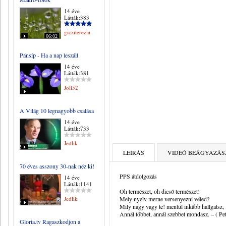
14 éve
Látták:383
gicziterezia
06:02
Pánsíp - Ha a nap leszáll
14 éve
Látták:381
Joli52
A Világ 10 legnagyobb csalása
14 éve
Látták:733
Jedlik
LEÍRÁS
VIDEÓ BEÁGYAZÁS
70 éves asszony 30-nak néz ki!
PPS átdolgozás
14 éve
Látták:1141
Oh természet, oh dicső természet!
Jedlik
Mely nyelv merne versenyezni véled?
Mily nagy vagy te! mentül inkább hallgatsz,
Annál többet, annál szebbet mondasz. – ( Pe
Gloria.tv Ragaszkodjon a