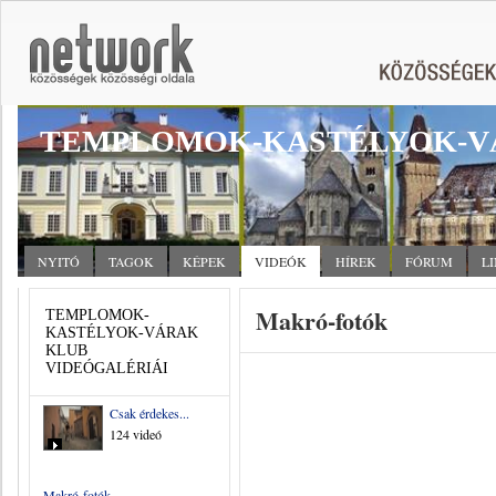
TEMPLOMOK-KASTÉLYOK-V
NYITÓ
TAGOK
KÉPEK
VIDEÓK
HÍREK
FÓRUM
L
Makró-fotók
TEMPLOMOK-
KASTÉLYOK-VÁRAK
KLUB
VIDEÓGALÉRIÁI
Csak érdekes...
124 videó
Makró-fotók