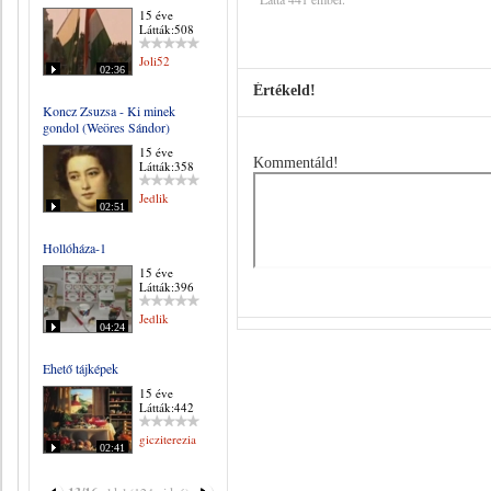
15 éve
Látták:508
Joli52
02:36
Értékeld!
Koncz Zsuzsa - Ki minek
gondol (Weöres Sándor)
15 éve
Kommentáld!
Látták:358
Jedlik
02:51
Hollóháza-1
15 éve
Látták:396
Jedlik
04:24
Ehető tájképek
15 éve
Látták:442
gicziterezia
02:41