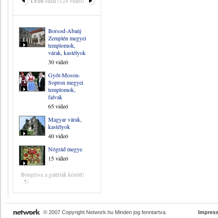
13/16
oldal (124 videó)
Borsod-Abaúj
Zemplén megyei
templomok,
várak, kastélyok
30 videó
Győr-Moson-
Sopron megyei
templomok,
falvak
65 videó
Magyar várak,
kastélyok
40 videó
Nógrád megye
15 videó
Böngéssz a galériák között!
© 2007 Copyright Network.hu Minden jog fenntartva.
Impres