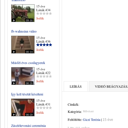
15 éve
Látták:434
Jedlik
09:16
fb-wahnsinn video
15 éve
Látták:436
Jedlik
00:14
Másfél éves csodagyerek
15 éve
Látták:422
Jedlik
00:20
LEÍRÁS
VIDEÓ BEÁGYAZÁS
Így kell tésztát készíteni
15 éve
Látták:431
Címkék:
Kategória:
Művészet
Jedlik
00:59
Feltöltötte:
Giczi Terézia
|
15 éve
Zászlólevonási ceremónia
Látta 441 ember.