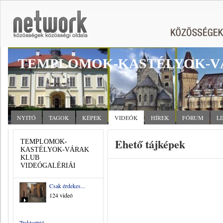
TEMPLOMOK-KASTÉLYOK-V
NYITÓ
TAGOK
KÉPEK
VIDEÓK
HÍREK
FÓRUM
L
Ehető tájképek
TEMPLOMOK-
KASTÉLYOK-VÁRAK
KLUB
VIDEÓGALÉRIÁI
Csak érdekes...
124 videó
Traktortrió