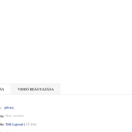
ÁS
VIDEÓ BEÁGYAZÁSA
pitvice
:
ia:
Mozi, animáció
ötte:
Tóth Lajosné
|
15 éve