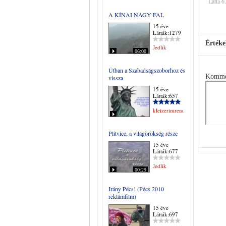
Látta 6
A KÍNAI NAGY FAL
15 éve
Látták:1279
Értéke
Jedlik
06:00
Útban a Szabadságszoborhoz és
Komme
vissza
15 éve
Látták:657
kleizerimrene
Plitvice, a világörökség része
15 éve
Látták:677
Jedlik
00:29
Irány Pécs! (Pécs 2010
reklámfilm)
15 éve
Látták:697