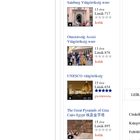
Salzburg Világörökség.wmv
13 éve
Látták:717
Jedlik
Olaszország Assisi
Világörökség.wmv
13 éve
Látták:876
Jedlik
UNESCO világörökség
15 éve
Látták:654
LEÍR
gicziterezia
02:33
The Great Pyramids of Giza
Címkék
Cairo Egypt 埃及金字塔
15 éve
Kategór
Látták:895
Feltölt
Jedlik