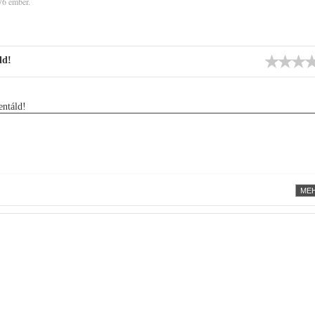
76 ember.
ld!
ntáld!