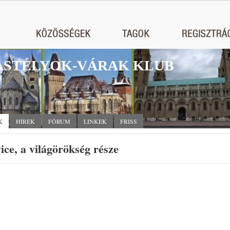
STÉLYOK-VÁRAK KLUB
K
HÍREK
FÓRUM
LINKEK
FRISS
vice, a világörökség része