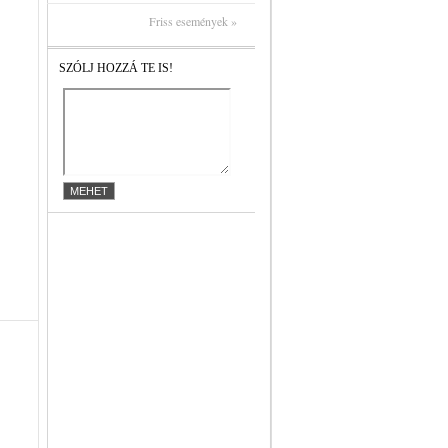
Friss események »
SZÓLJ HOZZÁ TE IS!