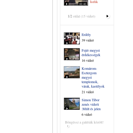
Jedlik
00:40
1/2
oldal (15 videó)
Erdély
39 videó
Fejér megyei
érdekességek
16 videó
Komárom-
Esztergom
megyei
templomok,
várak, kastélyok
21 videó
Simon Tibor
zenés videói
:Múlt és jelen
6 videó
Böngéssz a galériák között!