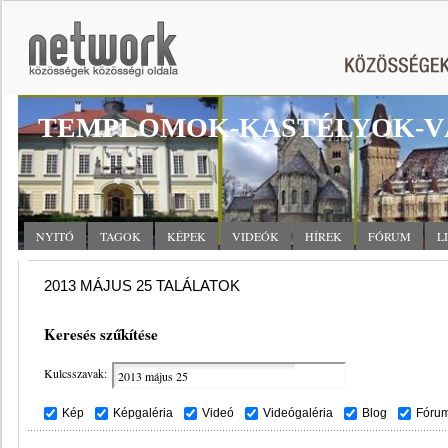
TEMPLOMOK-KASTÉLYOK-V
NYITÓ
TAGOK
KÉPEK
VIDEÓK
HÍREK
FÓRUM
L
2013 MÁJUS 25 TALÁLATOK
Keresés szűkítése
Kulcsszavak:
Kép
Képgaléria
Videó
Videógaléria
Blog
Fóru