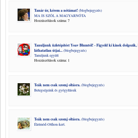
Tanár úr, kérem a nótámat!
(blogbejegyzés)
MA IS SZÓL A MAGYARNÓTA
Hozzászólások száma: 7
Tanuljunk üzletépítést Yoav Blumtól! - Figyeld ki kinek dolgozik, k
láthatatlan útjai...
(blogbejegyzés)
Tanuljunk együtt
Hozzászólások száma: 1
Teák nem csak szomj oltásra.
(blogbejegyzés)
Betegségeink és gyógyításuk
Teák nem csak szomj oltásra.
(blogbejegyzés)
Életmód-Otthon-kert.