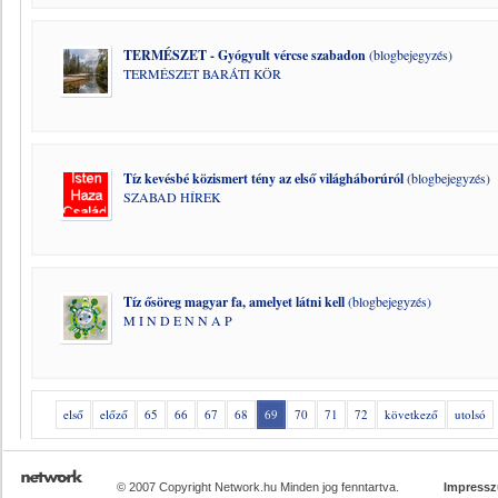
TERMÉSZET - Gyógyult vércse szabadon
(blogbejegyzés)
TERMÉSZET BARÁTI KÖR
Tíz kevésbé közismert tény az első világháborúról
(blogbejegyzés)
SZABAD HÍREK
Tíz ősöreg magyar fa, amelyet látni kell
(blogbejegyzés)
M I N D E N N A P
első
előző
65
66
67
68
69
70
71
72
következő
utolsó
© 2007 Copyright Network.hu Minden jog fenntartva.
Impress