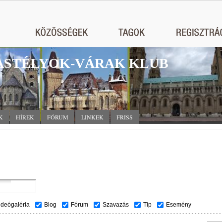
STÉLYOK-VÁRAK KLUB
K
HÍREK
FÓRUM
LINKEK
FRISS
ideógaléria
Blog
Fórum
Szavazás
Tip
Esemény