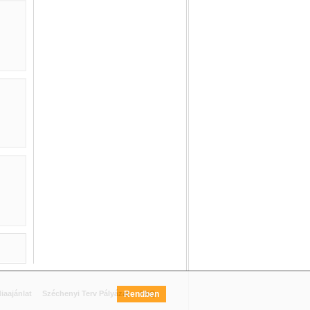
iaajánlat
Széchenyi Terv Pályázat
Rendben
FAQ