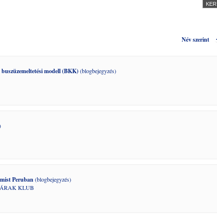
Név szerint
 buszüzemeltetési modell (BKK)
(blogbejegyzés)
)
amist Peruban
(blogbejegyzés)
VÁRAK KLUB