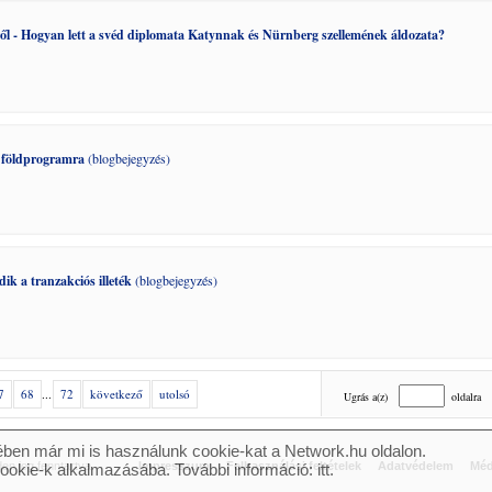
l - Hogyan lett a svéd diplomata Katynnak és Nürnberg szellemének áldozata?
is földprogramra
(blogbejegyzés)
k a tranzakciós illeték
(blogbejegyzés)
7
68
...
72
következő
utolsó
Ugrás a(z)
oldalra
ben már mi is használunk cookie-kat a Network.hu oldalon.
n jog fenntartva.
Impresszum
Felhasználási feltételek
Adatvédelem
Méd
cookie-k alkalmazásába. További információ:
itt
.