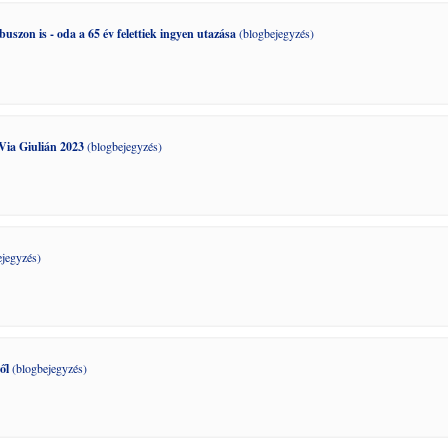
szon is - oda a 65 év felettiek ingyen utazása
(blogbejegyzés)
ia Giulián 2023
(blogbejegyzés)
jegyzés)
ről
(blogbejegyzés)