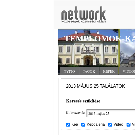
TEMPLOMOK-KA
NYITÓ
TAGOK
KÉPEK
VIDEÓ
2013 MÁJUS 25 TALÁLATOK
Keresés szűkítése
Kulcsszavak:
Kép
Képgaléria
Videó
V