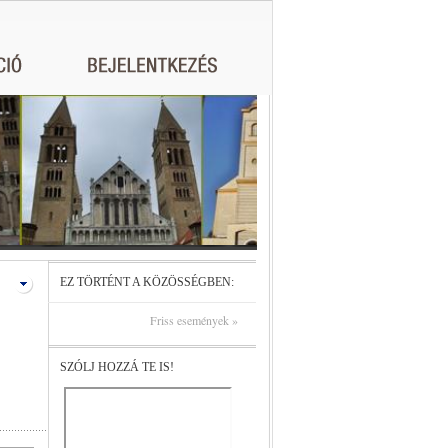
EZ TÖRTÉNT A KÖZÖSSÉGBEN:
Friss események »
SZÓLJ HOZZÁ TE IS!