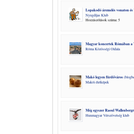
Lopakodó áremelés vonaton és bu
Nyugdíjas Klub
Hozzászólások száma: 5
Magyar koncertek Rómában a V
Róma Közösségi Oldala
Makó legyen fürdőváros
(blogbe
Makói életképek
Még egyszer Raoul Wallenberg
Hunmagyar Vérszövetség klub