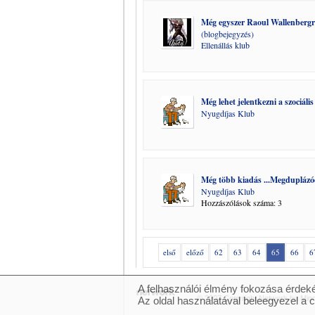
Még egyszer Raoul Wallenbergrő
(blogbejegyzés)
Ellenállás klub
Még lehet jelentkezni a szociál
Nyugdíjas Klub
Még több kiadás ...Megduplázódi
Nyugdíjas Klub
Hozzászólások száma: 3
első
előző
62
63
64
65
66
6
A felhasználói élmény fokozása érdeké
© 2007 Copyright Network.hu Minde
Az oldal használatával beleegyezel a 