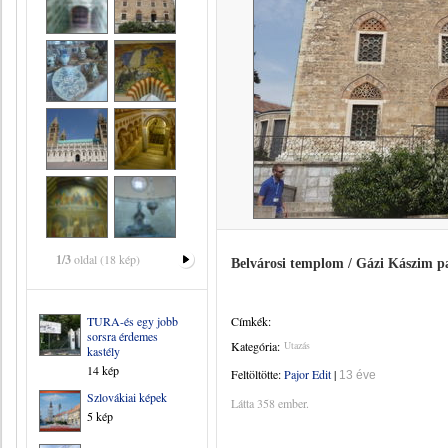
1/3
oldal (18 kép)
Belvárosi templom / Gázi Kászim p
TURA-és egy jobb
Címkék:
sorsra érdemes
Kategória:
Utazás
kastély
14 kép
Feltöltötte:
Pajor Edit
|
13 éve
Szlovákiai képek
Látta 358 ember.
5 kép