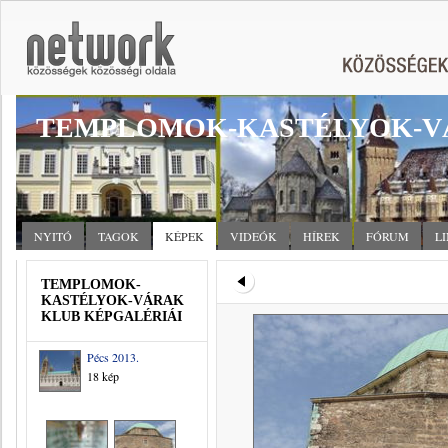
TEMPLOMOK-KASTÉLYOK-V
NYITÓ
TAGOK
KÉPEK
VIDEÓK
HÍREK
FÓRUM
L
TEMPLOMOK-
KASTÉLYOK-VÁRAK
KLUB KÉPGALÉRIÁI
Pécs 2013.
18 kép