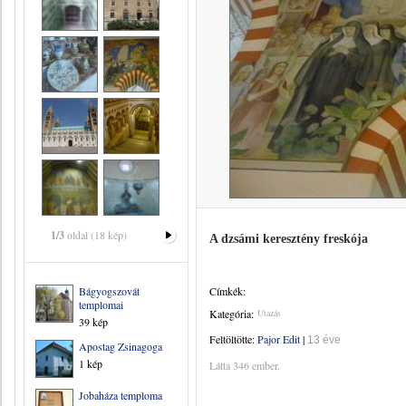
1/3
oldal (18 kép)
A dzsámi keresztény freskója
Bágyogszovát
Címkék:
templomai
Kategória:
Utazás
39 kép
Feltöltötte:
Pajor Edit
|
13 éve
Apostag Zsinagoga
1 kép
Látta 346 ember.
Jobaháza temploma