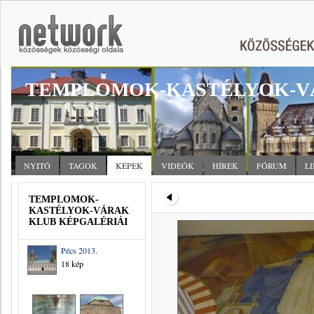
TEMPLOMOK-KASTÉLYOK-V
NYITÓ
TAGOK
KÉPEK
VIDEÓK
HÍREK
FÓRUM
L
TEMPLOMOK-
KASTÉLYOK-VÁRAK
KLUB KÉPGALÉRIÁI
Pécs 2013.
18 kép