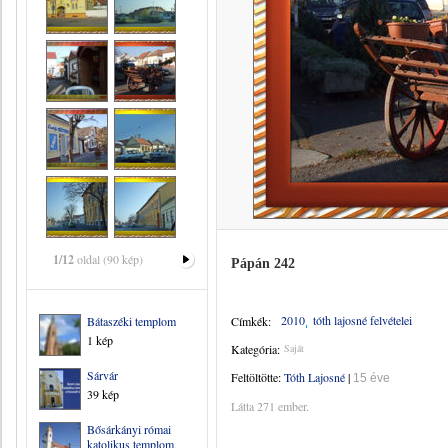
1/12
oldal (90 kép)
Pápán 242
2010
tóth lajosné felvételei
Bátaszéki templom
Címkék:
1 kép
Kategória:
Saját
Sárvár
Feltöltötte:
Tóth Lajosné
|
15 éve
39 kép
Látta 271 ember.
Bősárkányi római
katolikus templom,