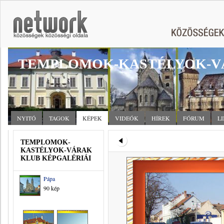
TEMPLOMOK-KASTÉLYOK-V
NYITÓ
TAGOK
KÉPEK
VIDEÓK
HÍREK
FÓRUM
L
TEMPLOMOK-
KASTÉLYOK-VÁRAK
KLUB KÉPGALÉRIÁI
Pápa
90 kép