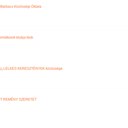
,
Barbacs Közösségi Oldala
ormátusok klubja klub
)
,
LELKES KERESZTÉNYEK közössége
IT REMÉNY SZERETET