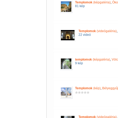
Templomok
(képgaléria)
,
Óko
81 kép
Templomok
(videógaléria)
22 videó
templomok
(képgaléria)
,
Völc
9 kép
Templomok
(kép)
,
Bélyeggyűj
Templomok
(videógaléria)