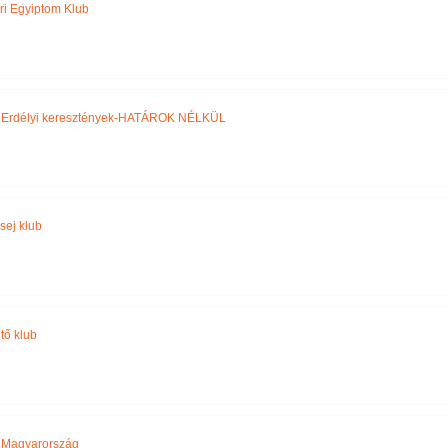
ri Egyiptom Klub
,
Erdélyi keresztények-HATÁROK NÉLKÜL
sej klub
tő klub
,
Magyarország