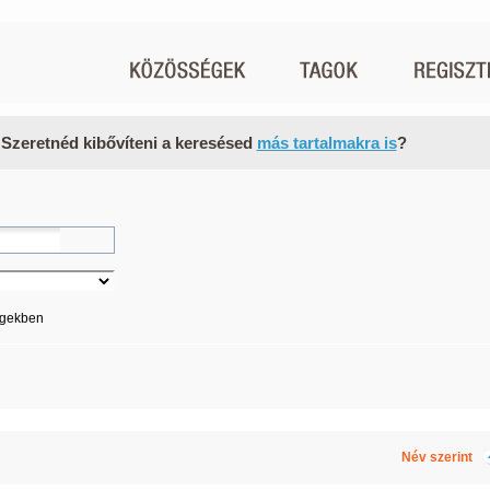
 Szeretnéd kibővíteni a keresésed
más tartalmakra is
?
égekben
Név szerint