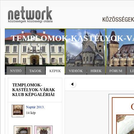
TEMPLOMOK-KASTÉLYOK-V
NYITÓ
TAGOK
KÉPEK
VIDEÓK
HÍREK
FÓRUM
L
TEMPLOMOK-
KASTÉLYOK-VÁRAK
KLUB KÉPGALÉRIÁI
Naptár 2013.
14 kép