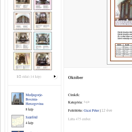
1/2
oldal (14 kép)
Október
Medjugorje-
Címkék:
Bosznia-
Kategória:
Saját
Hercegovina
8 kép
Feltöltötte:
Giczi Péter
|
12 éve
Szárföld
Látta 475 ember.
4 kép