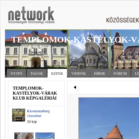
TEMPLOMOK-KASTÉLYOK-V
NYITÓ
TAGOK
KÉPEK
VIDEÓK
HÍREK
FÓRUM
L
TEMPLOMOK-
KASTÉLYOK-VÁRAK
KLUB KÉPGALÉRIÁI
Klosterneuburg
/Ausztria/
20 kép