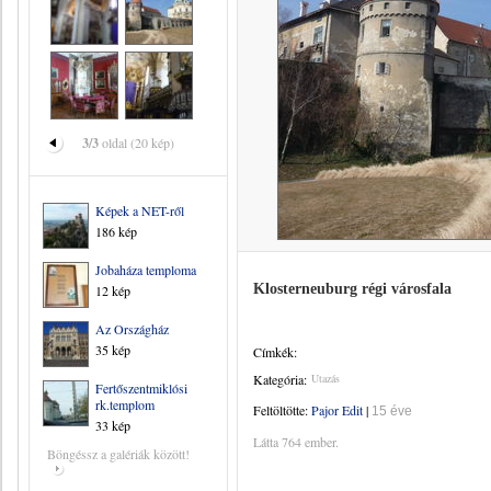
3/3
oldal (20 kép)
Képek a NET-ről
186 kép
Jobaháza temploma
Klosterneuburg régi városfala
12 kép
Az Országház
35 kép
Címkék:
Kategória:
Utazás
Fertőszentmiklósi
rk.templom
Feltöltötte:
Pajor Edit
|
15 éve
33 kép
Látta 764 ember.
Böngéssz a galériák között!