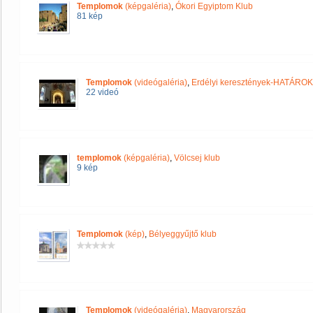
Templomok
(képgaléria)
,
Ókori Egyiptom Klub
81 kép
Templomok
(videógaléria)
,
Erdélyi keresztények-HATÁRO
22 videó
templomok
(képgaléria)
,
Völcsej klub
9 kép
Templomok
(kép)
,
Bélyeggyűjtő klub
Templomok
(videógaléria)
,
Magyarország