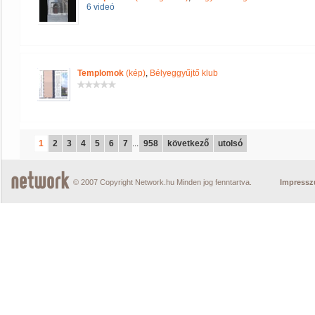
6 videó
Templomok
(kép)
,
Bélyeggyűjtő klub
1
2
3
4
5
6
7
...
958
következő
utolsó
© 2007 Copyright Network.hu Minden jog fenntartva.
Impress