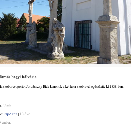
Tamás hegyi kálvária
ia szoborcsoportot Jordánszky Elek kanonok a két lator szobrával egészítette ki 1838-ban.
a:
Utazás
te:
Pajor Edit
|
13 éve
9 ember.