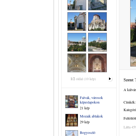
1/2
oldal (10 kép)
Szent 
A kálvár
Falvak, városok
képeslapokon
Címkék:
21 kép
Kategóri
Mozaik ablakok
Feltöltöt
29 kép
Látta 45
Bogyoszló