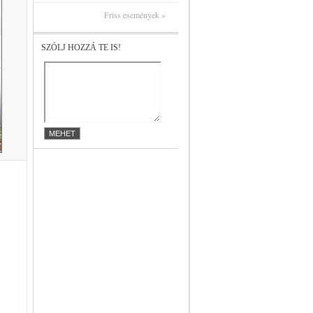
Friss események »
SZÓLJ HOZZÁ TE IS!