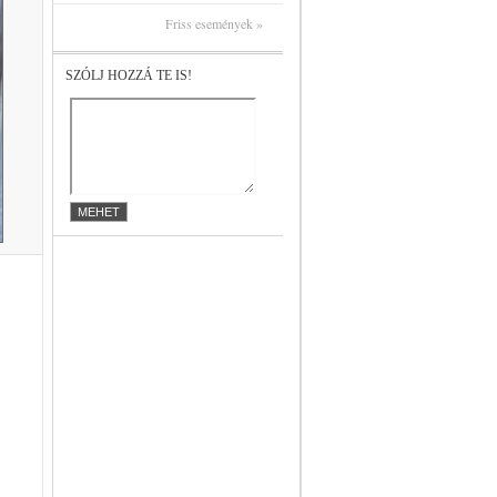
Friss események »
SZÓLJ HOZZÁ TE IS!