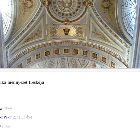
lika mennyezet freskója
a:
Utazás
te:
Pajor Edit
|
13 éve
3 ember.