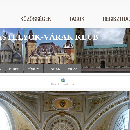
STÉLYOK-VÁRAK KLUB
K
HÍREK
FÓRUM
LINKEK
FRISS
Diavetítés indítása