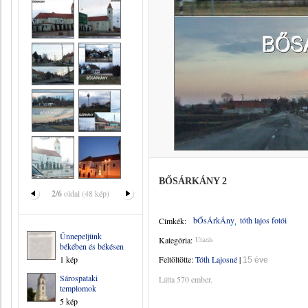
BŐSÁRKÁNY 2
2/6
oldal (48 kép)
bŐsÁrkÁny
tóth lajos fotói
Címkék:
Ünnepeljünk
Kategória:
Utazás
békében és békésen
1 kép
Feltöltötte:
Tóth Lajosné
|
15 éve
Sárospataki
Látta 570 ember.
templomok
5 kép