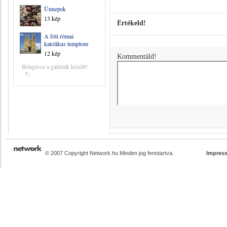
Ünnepek
13 kép
Értékeld!
A fóti római
katolikus templom
12 kép
Kommentáld!
Böngéssz a galériák között!
© 2007 Copyright Network.hu Minden jog fenntartva.
Impres