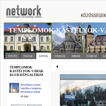
TEMPLOMOK-KASTÉLYOK-V
NYITÓ
TAGOK
KÉPEK
VIDEÓK
HÍREK
FÓRUM
L
TEMPLOMOK-
KASTÉLYOK-VÁRAK
KLUB KÉPGALÉRIÁI
Bősárkányi római
katolikus templom,
bősárkányi képek
48 kép