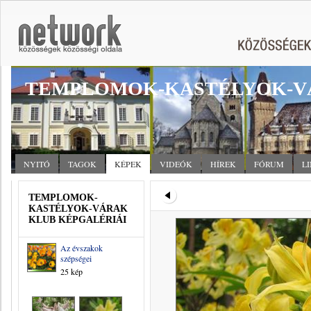
TEMPLOMOK-KASTÉLYOK-V
NYITÓ
TAGOK
KÉPEK
VIDEÓK
HÍREK
FÓRUM
L
TEMPLOMOK-
KASTÉLYOK-VÁRAK
KLUB KÉPGALÉRIÁI
Az évszakok
szépségei
25 kép