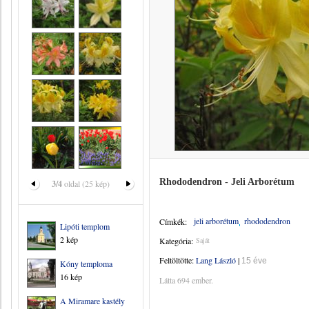
Rhododendron - Jeli Arborétum
3/4
oldal (25 kép)
jeli arborétum
rhododendron
Címkék:
Lipóti templom
2 kép
Kategória:
Saját
Feltöltötte:
Lang László
|
15 éve
Kóny temploma
16 kép
Látta 694 ember.
A Miramare kastély