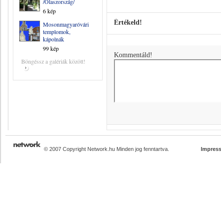
/Olaszország/
6 kép
Értékeld!
Mosonmagyaróvári
templomok,
kápolnák
99 kép
Kommentáld!
Böngéssz a galériák között!
© 2007 Copyright Network.hu Minden jog fenntartva.
Impres