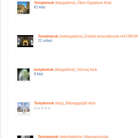
Templomok
(képgaléria)
,
Ókori Egyiptom Klub
81 kép
Templomok
(videógaléria)
,
Erdélyi keresztények-HATÁRO
22 videó
templomok
(képgaléria)
,
Völcsej klub
9 kép
Templomok
(kép)
,
Bélyeggyűjtő klub
Templomok
(videógaléria)
,
Magyarország