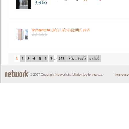
6 videó
Templomok
(kép)
,
Bélyeggyűjtő klub
1
2
3
4
5
6
7
...
958
következő
utolsó
© 2007 Copyright Network.hu Minden jog fenntartva.
Impress