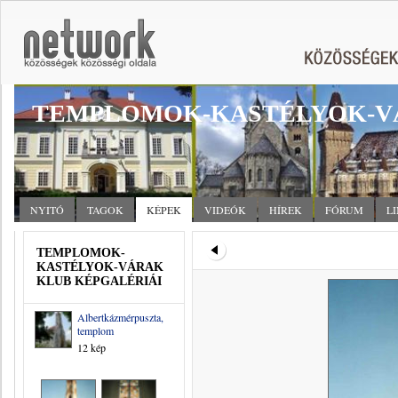
TEMPLOMOK-KASTÉLYOK-V
NYITÓ
TAGOK
KÉPEK
VIDEÓK
HÍREK
FÓRUM
L
TEMPLOMOK-
KASTÉLYOK-VÁRAK
KLUB KÉPGALÉRIÁI
Albertkázmérpuszta,
templom
12 kép