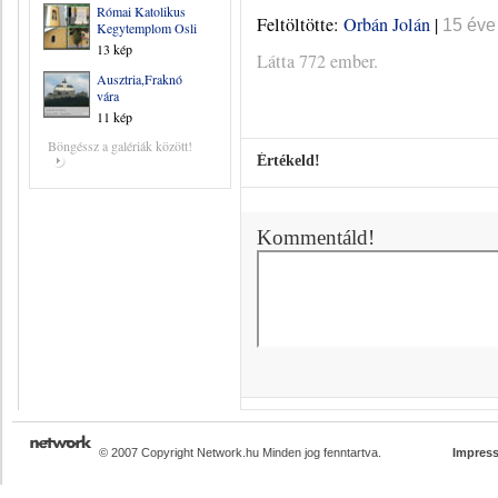
Római Katolikus
Feltöltötte:
Orbán Jolán
|
15 éve
Kegytemplom Osli
13 kép
Látta 772 ember.
Ausztria,Fraknó
vára
11 kép
Böngéssz a galériák között!
Értékeld!
Kommentáld!
© 2007 Copyright Network.hu Minden jog fenntartva.
Impres