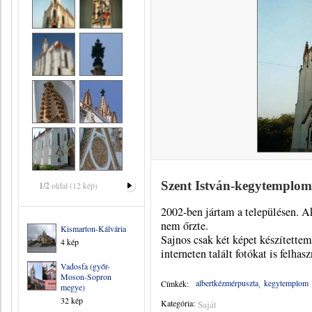
Szent István-kegytemplom
1/2
oldal (12 kép)
2002-ben jártam a településen. A
nem őrzte.
Kismarton-Kálvária
Sajnos csak két képet készítette
4 kép
interneten talált fotókat is felhas
Vadosfa (győr-
Moson-Sopron
albertkézmérpuszta
kegytemplom
Címkék:
megye)
32 kép
Kategória:
Saját