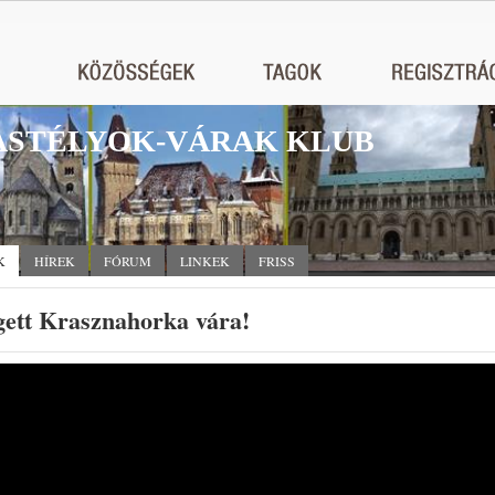
STÉLYOK-VÁRAK KLUB
K
HÍREK
FÓRUM
LINKEK
FRISS
gett Krasznahorka vára!