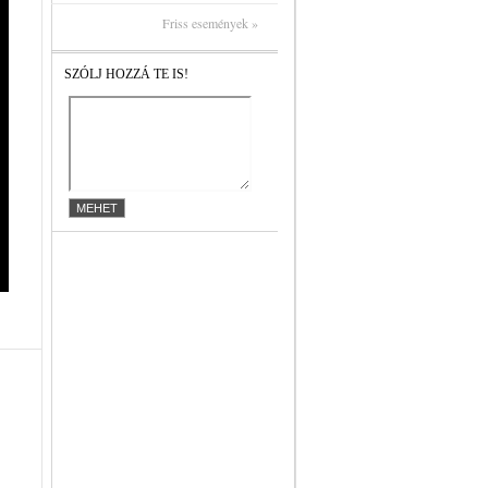
Friss események »
SZÓLJ HOZZÁ TE IS!