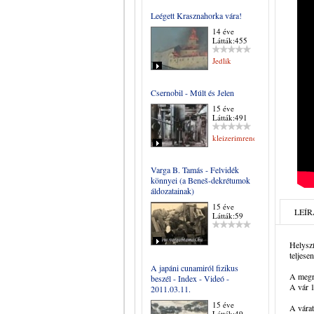
Leégett Krasznahorka vára!
14 éve
Látták:455
Jedlik
Csernobil - Múlt és Jelen
15 éve
Látták:491
kleizerimrene
Varga B. Tamás - Felvidék
könnyei (a Beneš-dekrétumok
áldozatainak)
15 éve
LEÍR
Látták:59
Helyszí
teljese
A japáni cunamiról fizikus
A megrá
beszél - Index - Videó -
A vár 1
2011.03.11.
15 éve
A várat
Látták:49