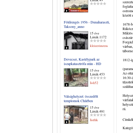
szerezt
foglalt
ostromo
között 
Földrengés 1956 - Dunaharaszti,
1678-ba
Taksony_anno
Rákóczi
Miklós 
15 éve
Látták:1172
császár
Forgách
kleizerimrene
várban,
táborn
Devecser, Kastélypark az
1812-ig
iszapkatasztrófa után - HD
(parame
15 éve
Az oltá
Látták:453
16:30-i
tűzoltó
Joli52
szálílt
Helyszí
Válsághelyzet: összedőlt
várfala
templomok Chilében
helyszí
15 éve
rá.
Látták:481
Címkék
Jedlik
Kategór