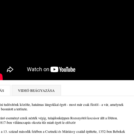
ÁS
VIDEÓ BEÁGYAZÁSA
ni tudósítónk közölte, hatalmas lángokkal égett - most már csak füstöl - a vár, amelynek
n beomlott a tetőzete.
zó eseményt ezrek nézték végig, tulajdonképpen Rozsnyótól kocsisor állt a főúton.
817-ben villámcsapás okozta tűz miatt égett le először
 a 13. század második felében a Csetneki és Máriássy család építtette, 1352-ben Bebekek