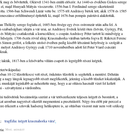
ék meg és bővítették. Oklevél 1341-ben említi először. Az 1440-es években Giskra serege
a el, majd Hunyadi Mátyás visszavette. 1556-ban I. Ferdinánd serege sikertelenül
lta. 1566-ban Schwendi Lázár vette be. 1575-től Andrássy birtok lett, akik 1578 és 1585
reneszánsz erődítménnyé építették ki, majd 1676-ban pompás palotává alakították.
n Thököly serege foglalta el, 1685-ben őrsége egy éves ostromzár után adta fel. A
-szabadságharc idején a vár urai, az Andrássy fivérek közül öten (István, György, Pál,
és Mátyás) csatlakoztak a kurucokhoz, s csupán Andrássy Péter tartott ki mindvégig a
 hűségén. 1706 őszén rövid ideig Krasznahorka várában tartotta fogva II. Rákóczi Ferenc
 Simon grófot, a felkelés utolsó éveiben pedig kisebb létszámú helyőrség is szolgált a
 melyet Andrássy György csak 1710 novemberében adott fel Peter Viard császári
oknak.
 lakták, 1817-ben a felsővárba villám csapott és legrégibb részei leégtek.
ter/wikipedia)
sban 10-12 tűzoltókocsi vett részt, önkéntes tűzoltók is segítették a mentést. Délután
g a nagy lángok legnagyobb részét megfékezték, jelenleg a kisebb tűzeket lokalizálják. A
k munkáját leginkább az nehezítette meg, hogy a az oltásra használt vizet fel kellett
ani - szivattyúzni a várdombra.
ni tudósítónk beszámolója szerint a vár tetőszerkezete teljesen leégett és beomlott, a
kat azonban nagyrészt sikerült megmenteni a pusztulástól. Négy óra előtt pár perccel a
nre érkezett a szlovák hadsereg helikoptere is, az oltásban viszont már nem volt szükség
tragÉdia: leégett krasznahorka vára!
:
ia:
Mozi, animáció