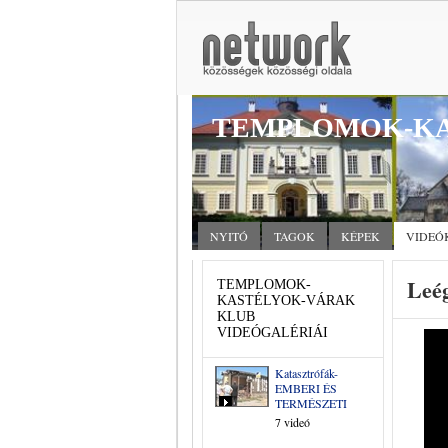
TEMPLOMOK-KA
NYITÓ
TAGOK
KÉPEK
VIDEÓ
Leé
TEMPLOMOK-
KASTÉLYOK-VÁRAK
KLUB
VIDEÓGALÉRIÁI
Katasztrófák-
EMBERI ÉS
TERMÉSZETI
7 videó