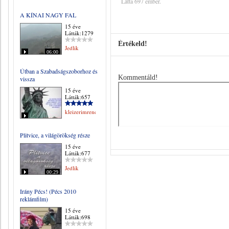
Látta 697 ember.
A KÍNAI NAGY FAL
15 éve
Látták:1279
Értékeld!
Jedlik
06:00
Útban a Szabadságszoborhoz és
Kommentáld!
vissza
15 éve
Látták:657
kleizerimrene
Plitvice, a világörökség része
15 éve
Látták:677
Jedlik
00:29
Irány Pécs! (Pécs 2010
reklámfilm)
15 éve
Látták:698