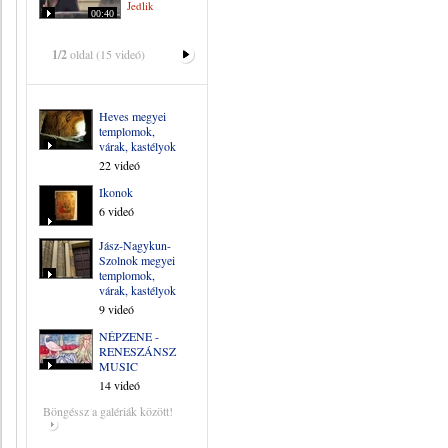
Jedlik
00:40
1/2
oldal (15 videó)
Heves megyei
templomok,
várak, kastélyok
22 videó
Ikonok
6 videó
Jász-Nagykun-
Szolnok megyei
templomok,
várak, kastélyok
9 videó
NÉPZENE -
RENESZÁNSZ
MUSIC
14 videó
Böngéssz a galériák között!