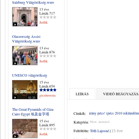
Salzburg Világörökség.wmv
13 éve
Látták:717
Jedlik
Olaszország Assisi
Világörökség.wmv
13 éve
Látták:876
Jedlik
UNESCO világörökség
15 éve
Látták:654
LEÍRÁS
VIDEÓ BEÁGYAZÁS
gicziterezia
02:33
The Great Pyramids of Giza
irány pécs! (pécs 2010 reklámfilm
Címkék:
Cairo Egypt 埃及金字塔
15 éve
Kategória:
Mozi, animáció
Látták:895
Feltöltötte:
Tóth Lajosné
|
15 éve
Jedlik