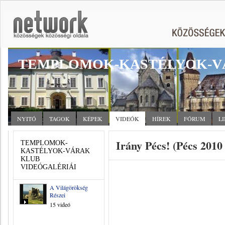
TEMPLOMOK-KASTÉLYOK-V
NYITÓ
TAGOK
KÉPEK
VIDEÓK
HÍREK
FÓRUM
L
Irány Pécs! (Pécs 2010
TEMPLOMOK-
KASTÉLYOK-VÁRAK
KLUB
VIDEÓGALÉRIÁI
A Világörökség
Részei
15 videó