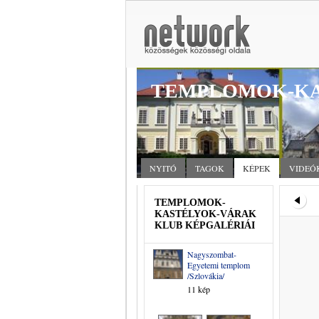
TEMPLOMOK-KA
NYITÓ
TAGOK
KÉPEK
VIDEÓ
TEMPLOMOK-
KASTÉLYOK-VÁRAK
KLUB KÉPGALÉRIÁI
Nagyszombat-
Egyetemi templom
/Szlovákia/
11 kép