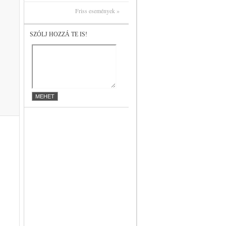
Friss események »
SZÓLJ HOZZÁ TE IS!