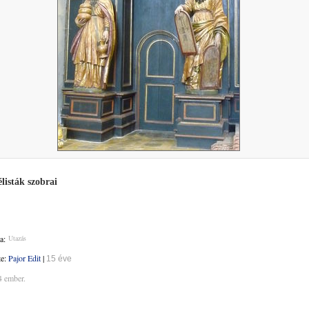
listák szobrai
a:
Utazás
te:
Pajor Edit
|
15 éve
4 ember.