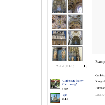
Evangé
1/2
oldal (11 kép)
Címkék:
A Miramare kastély
Kategóri
/Olaszország/
Feltöltöt
6 kép
Látta 37
Pápa
90 kép