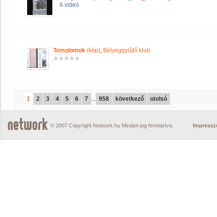
6 videó
Templomok
(kép)
,
Bélyeggyűjtő klub
1
2
3
4
5
6
7
...
958
következő
utolsó
© 2007 Copyright Network.hu Minden jog fenntartva.
Impress