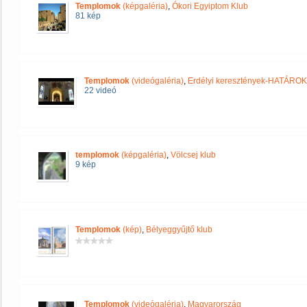
Templomok
(képgaléria)
,
Ókori Egyiptom Klub
81 kép
Templomok
(videógaléria)
,
Erdélyi keresztények-HATÁRO
22 videó
templomok
(képgaléria)
,
Völcsej klub
9 kép
Templomok
(kép)
,
Bélyeggyűjtő klub
Templomok
(videógaléria)
,
Magyarország