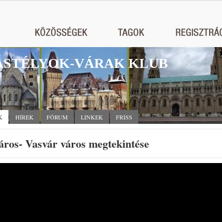
STÉLYOK-VÁRAK KLUB
K
HÍREK
FÓRUM
LINKEK
FRISS
áros- Vasvár város megtekintése