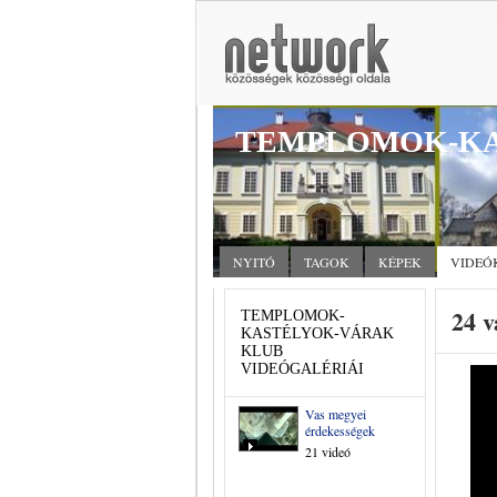
TEMPLOMOK-KA
NYITÓ
TAGOK
KÉPEK
VIDEÓ
24 v
TEMPLOMOK-
KASTÉLYOK-VÁRAK
KLUB
VIDEÓGALÉRIÁI
Vas megyei
érdekességek
21 videó