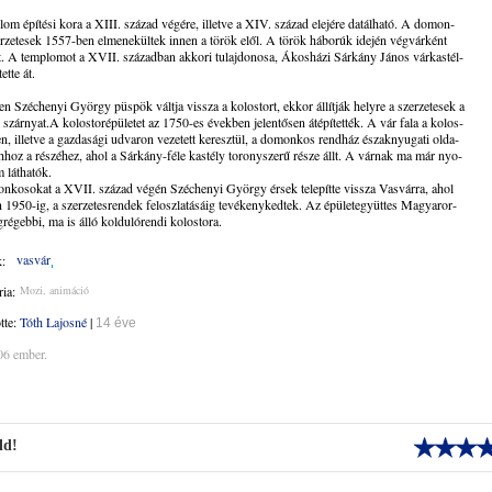
om épí­té­si ko­ra a XIII. szá­zad vé­gé­re, il­let­ve a XIV. szá­zad ele­jé­re da­tál­ha­tó. A do­mon­
­ze­te­sek 1557-ben el­me­ne­kül­tek in­nen a tö­rök elől. A tö­rök há­bo­rúk ide­jén vég­vár­ként
t. A temp­lo­mot a XVII. szá­zad­ban ak­ko­ri tu­laj­do­no­sa, Ákosházi Sár­kány Já­nos vár­kas­tél­­
tet­te át.
 Szé­che­nyi Györ­gy püs­pök vált­ja vissza a ko­los­tort, ek­kor ál­lít­ják hely­re a szer­ze­te­sek a
i szárnyat.A ko­los­tor­épü­le­tet az 1750-es évek­ben je­len­tő­sen át­épí­tet­ték. A vár fa­la a ko­los­
ten, il­let­ve a gaz­da­sá­gi ud­va­ron ve­ze­tett ke­resz­tül, a do­mon­kos rend­ház észak­nyu­ga­ti ol­da­
h­hoz a ré­szé­hez, ahol a Sár­kány-fé­le kas­tély to­rony­sze­rű ré­sze állt. A vár­nak ma már nyo­
lát­ha­tók.
­ko­so­kat a XVII. szá­zad vé­gén Szé­che­nyi Györ­gy ér­sek telepítte vis­­sza Vas­vár­ra, ahol
 1950-ig, a szer­ze­tes­ren­dek fel­osz­la­tá­sá­ig te­vé­keny­ked­tek. Az épü­let­együt­tes Ma­gyar­or­
ré­geb­bi, ma is ál­ló kol­du­ló­ren­di ko­los­to­ra.
vasvár
:
ia:
Mozi, animáció
ötte:
Tóth Lajosné
|
14 éve
06 ember.
ld!