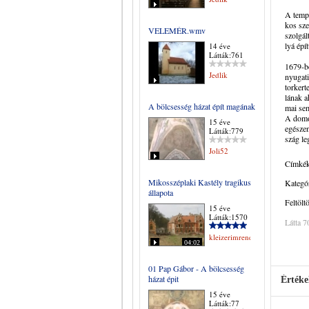
A temp­l
kos szer
VELEMÉR.wmv
szol­gál
lyá épít­
14 éve
Látták:761
1679-ben
Jedlik
nyu­ga­t
tor­ker­
lá­nak a
A bölcsesség házat épít magának
mai sem 
A do­mon
15 éve
egé­szen
Látták:779
szág leg­
Joli52
Címkék
Mikosszéplaki Kastély tragikus
Kategór
állapota
Feltölt
15 éve
Látták:1570
Látta 7
kleizerimrene
04:02
01 Pap Gábor - A bölcsesség
házat épit
Értéke
15 éve
Látták:77