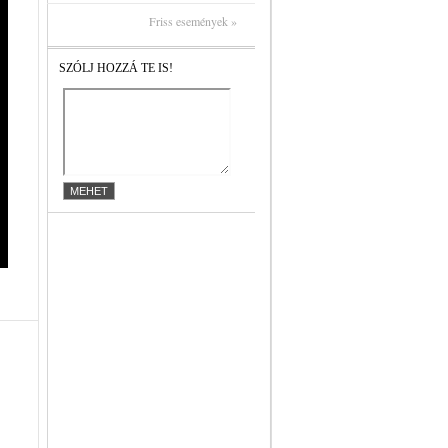
Friss események »
SZÓLJ HOZZÁ TE IS!