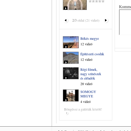
Komme
2/3
oldal (21 videó)
Békés megye
12 videó
Építészeti csodák
12 videó
Régi filmek,
nagy színészek
és előadók
28 videó
SOMOGY
MEGYE
4 videó
Böngéssz a galériák között!