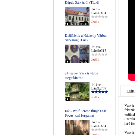
Képek Sárvárról (TLné)
14 éve
Látták:834
Jedlik
05:40
Kiállítások a Nádasdy Várban
Sárváron(TLné)
14 éve
Látták:517
Jedlik
03:32
24 város- Vasvár város
megtekintése
14 éve
Látták:707
LEÍR
Jedlik
Vasvár
fekszik
Ják - Wolf Ferenc filmje (Air
terülne
Focus-szal forgatva)
Szentk
14 éve
hírű fe
Látták:684
Vas­vár
Jedlik