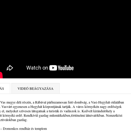
ÁS
VIDEÓ BEÁGYAZÁSA
 Vas megye déli részén, a Rábával párhuzamosan futó dombság, a Vasi-Hegyhát oldalában
. Vasvárt egyenesen a Hegyhát központjának tartják. A város környékén nagy erdőségek
k el, melyeket szívesen látogatnak a turisták és vadászok is. Kedvelt kirándulóhely a
út környéki erdő. Rendkívül gazdag műemlékekben,történelmi látnivalókban. Nemzetközi
sztiválokban gazdag.
 – Do­mon­kos rend­ház és temp­lom