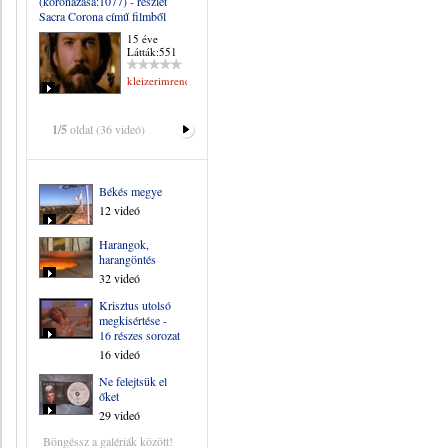
(koronázása:1077) - részlet
Sacra Corona című filmből
15 éve
Látták:551
kleizerimrene
1/5
oldal (36 videó)
Békés megye
12 videó
Harangok,
harangöntés
32 videó
Krisztus utolsó
megkisértése -
16 részes sorozat
16 videó
Ne felejtsük el
őket
29 videó
Böngéssz a galériák között!