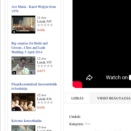
Ave Maria - Karol Wojtyla from
1976
11 éve
Látták:545
Jedlik
Big surprise for Bride and
Groom...Chris and Leah
Wedding 5 April 2014
12 éve
Látták:355
Joli52
Püspökszentelések huszonötödik
évfordulója
12 éve
LEÍRÁS
VIDEÓ BEÁGYAZÁS
Látták:436
Jedlik
Címkék:
Krisztus kereszthalála
Kategória:
Zene
13 éve
Látták:508