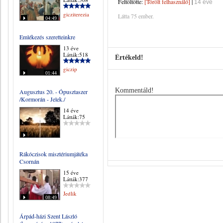
Feltöltötte:
[Törölt felhasználó]
|
14 éve
gicziterezia
Látta 75 ember.
04:49
Emlékezés szeretteinkre
13 éve
Látták:518
Értékeld!
giczip
01:44
Kommentáld!
Augusztus 20. - Ópusztaszer
/Kormorán - Jelek./
14 éve
Látták:75
Rákóczisok misztériumjátéka
Csornán
15 éve
Látták:377
Jedlik
08:49
Árpád-házi Szent László