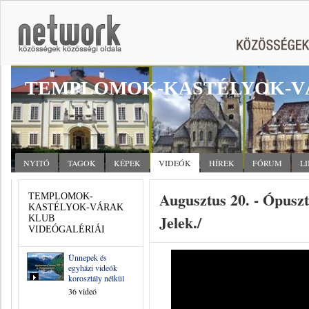
TEMPLOMOK-KASTÉLYOK-V
NYITÓ
TAGOK
KÉPEK
VIDEÓK
HÍREK
FÓRUM
L
Augusztus 20. - Ópusz
TEMPLOMOK-
KASTÉLYOK-VÁRAK
Jelek./
KLUB
VIDEÓGALÉRIÁI
Ünnepek és
egyházi videók
korosztály nélkül
36 videó