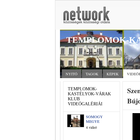
TEMPLOMOK-KA
NYITÓ
TAGOK
KÉPEK
VIDEÓ
Sze
TEMPLOMOK-
KASTÉLYOK-VÁRAK
Bújd
KLUB
VIDEÓGALÉRIÁI
SOMOGY
MEGYE
4 videó