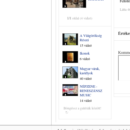
Feltölt
Látta 4
1/1
oldal (4 videó)
Értéke
A Világörökség
Részei
15 videó
Komme
Ikonok
6 videó
Magyar várak,
kastélyok
40 videó
NÉPZENE -
RENESZÁNSZ
MUSIC
14 videó
Böngéssz a galériák között!