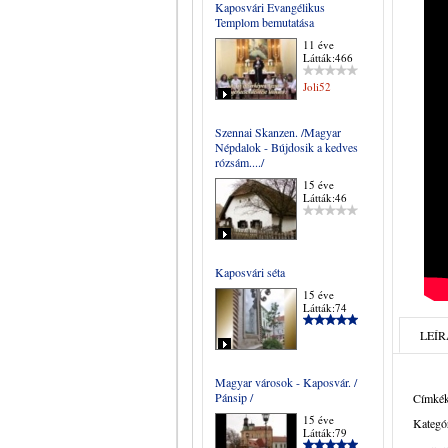
Kaposvári Evangélikus
Templom bemutatása
11 éve
Látták:466
Joli52
Szennai Skanzen. /Magyar
Népdalok - Bújdosik a kedves
rózsám..../
15 éve
Látták:46
Kaposvári séta
15 éve
Látták:74
LEÍR
Magyar városok - Kaposvár. /
Pánsip /
Címkék
15 éve
Kategór
Látták:79