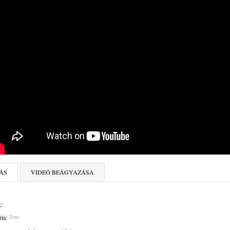
ÁS
VIDEÓ BEÁGYAZÁSA
:
ia:
Zene