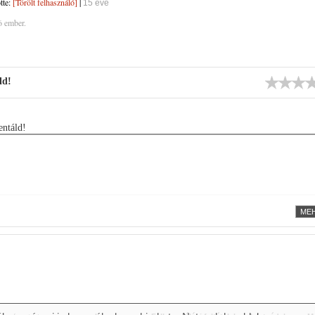
ötte:
[Törölt felhasználó]
|
15 éve
6 ember.
ld!
ntáld!