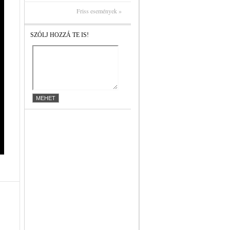
Friss események »
SZÓLJ HOZZÁ TE IS!