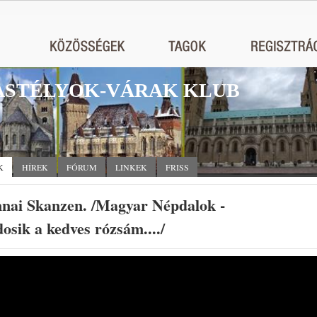
STÉLYOK-VÁRAK KLUB
K
HÍREK
FÓRUM
LINKEK
FRISS
nnai Skanzen. /Magyar Népdalok -
osik a kedves rózsám..../