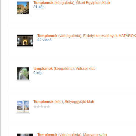
Templomok
(képgaléria)
,
Ókori Egyiptom Klub
81 kép
Templomok
(videógaléria)
,
Erdélyi keresztények-HATÁRO
22 videó
templomok
(képgaléria)
,
Völcsej klub
9 kép
Templomok
(kép)
,
Bélyeggyűjtő klub
Templomok
(videógaléria)
,
Magyarország