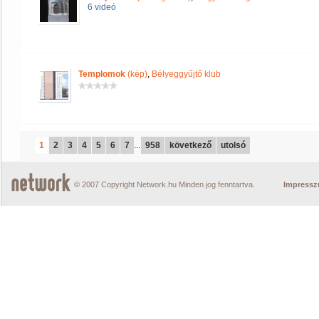
6 videó
Templomok
(kép)
,
Bélyeggyűjtő klub
1
2
3
4
5
6
7
...
958
következő
utolsó
© 2007 Copyright Network.hu Minden jog fenntartva.
Impress