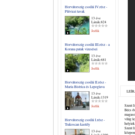
Horvátország csodái IV.rész -
Plitvicei tavak
13 éve
Látták:824
Jedlik
Horvátország csodái III.rész - a
Korana patak vizesései
13 éve
Látták:681
Jedlik
Horvátország csodái II.rész -
Maria Bistrica és Lepoglava
LEÍR
13 éve
Látták:1319
Szent I
Jedlik
Bécs ős
magaso
világ 
Horvátország csodái I.rész -
helyiek
Trakoscan kastély
Szent I
13 éve
központ
Látták:1399