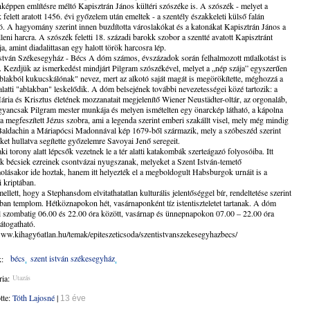
éppen említésre méltó Kapisztrán János kültéri szószéke is. A szószék - melyet a
 felett aratott 1456. évi győzelem után emeltek - a szentély északkeleti külső falán
tó. A hagyomány szerint innen buzdította városlakókat és a katonákat Kapisztrán János a
lleni harcra. A szószék feletti 18. századi barokk szobor a szentté avatott Kapisztránt
ja, amint diadalittasan egy halott török harcosra lép.
stván Székesegyház - Bécs A dóm számos, évszázadok során felhalmozott műalkotást is
t. Kezdjük az ismerkedést mindjárt Pilgram szószékével, melyet a „nép szája” egyszerűen
blakból kukucskálónak" nevez, mert az alkotó saját magát is megörökítette, méghozzá a
alatti "ablakban" leskelődik. A dóm belsejének további nevezetességei közé tartozik: a
ria és Krisztus életének mozzanatait megjelenítő Wiener Neustädter-oltár, az orgonaláb,
yancsak Pilgram mester munkája és melyen ismételten egy önarckép látható, a kápolna
 a megfeszített Jézus szobra, ami a legenda szerint emberi szakállt visel, mely még mindig
Baldachin a Máriapócsi Madonnával kép 1679-ből származik, mely a szóbeszéd szerint
et hullatva segítette győzelemre Savoyai Jenő seregeit.
ki torony alatt lépcsők vezetnek le a tér alatti katakombák szerteágazó folyosóiba. Itt
 bécsiek ezreinek csontvázai nyugszanak, melyeket a Szent István-temető
olásakor ide hoztak, hanem itt helyezték el a megboldogult Habsburgok urnáit is a
i kriptában.
llett, hogy a Stephansdom elvitathatatlan kulturális jelentőséggel bír, rendeltetése szerint
ban templom. Hétköznapokon hét, vasárnaponként tíz istentiszteletet tartanak. A dóm
l szombatig 06.00 és 22.00 óra között, vasárnap és ünnepnapokon 07.00 – 22.00 óra
látogatható.
www.kihagy6atlan.hu/temak/epiteszeticsoda/szentistvanszekesegyhazbecs/
bécs
szent istván székesegyház
:
ia:
Utazás
ötte:
Tóth Lajosné
|
13 éve