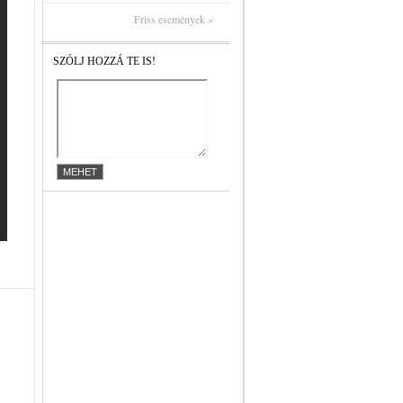
Friss események »
SZÓLJ HOZZÁ TE IS!