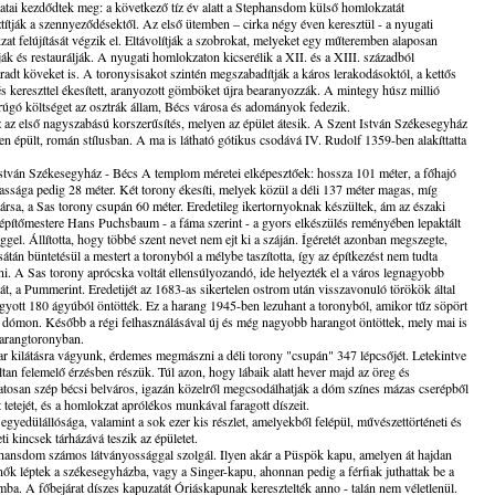
tai kezdődtek meg: a következő tíz év alatt a Stephansdom külső homlokzatát
títják a szennyeződésektől. Az első ütemben – cirka négy éven keresztül - a nyugati
at felújítását végzik el. Eltávolítják a szobrokat, melyeket egy műteremben alaposan
ítják és restaurálják. A nyugati homlokzaton kicserélik a XII. és a XIII. századból
adt köveket is. A toronysisakot szintén megszabadítják a káros lerakodásoktól, a kettős
és kereszttel ékesített, aranyozott gömböket újra bearanyozzák. A mintegy húsz millió
rúgó költséget az osztrák állam, Bécs városa és adományok fedezik.
az első nagyszabású korszerűsítés, melyen az épület átesik. A Szent István Székesegyház
n épült, román stílusban. A ma is látható gótikus csodává IV. Rudolf 1359-ben alakíttatta
stván Székesegyház - Bécs A templom méretei elképesztőek: hossza 101 méter, a főhajó
ssága pedig 28 méter. Két torony ékesíti, melyek közül a déli 137 méter magas, míg
társa, a Sas torony csupán 60 méter. Eredetileg ikertornyoknak készültek, ám az északi
építőmestere Hans Puchsbaum - a fáma szerint - a gyors elkészülés reményében lepaktált
ggel. Állította, hogy többé szent nevet nem ejt ki a száján. Ígéretét azonban megszegte,
 sátán büntetésül a mestert a toronyból a mélybe taszította, így az építkezést nem tudta
ni. A Sas torony aprócska voltát ellensúlyozandó, ide helyezték el a város legnagyobb
át, a Pummerint. Eredetijét az 1683-as sikertelen ostrom után visszavonuló törökök által
gyott 180 ágyúból öntötték. Ez a harang 1945-ben lezuhant a toronyból, amikor tűz söpört
 dómon. Később a régi felhasználásával új és még nagyobb harangot öntöttek, mely mai is
harangtoronyban.
r kilátásra vágyunk, érdemes megmászni a déli torony "csupán" 347 lépcsőjét. Letekintve
ltan felemelő érzésben részük. Túl azon, hogy lábaik alatt hever majd az öreg és
atosan szép bécsi belváros, igazán közelről megcsodálhatják a dóm színes mázas cserépből
t tetejét, és a homlokzat aprólékos munkával faragott díszeit.
gyedülállósága, valamint a sok ezer kis részlet, amelyekből felépül, művészettörténeti és
eti kincsek tárházává teszik az épületet.
ansdom számos látványossággal szolgál. Ilyen akár a Püspök kapu, amelyen át hajdan
nők léptek a székesegyházba, vagy a Singer-kapu, ahonnan pedig a férfiak juthattak be a
ba. A főbejárat díszes kapuzatát Óriáskapunak keresztelték anno - talán nem véletlenül.