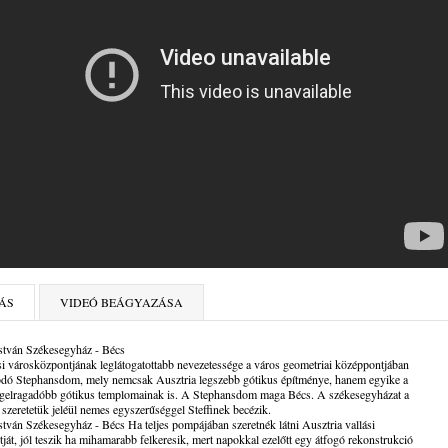
ÁS
VIDEÓ BEÁGYAZÁSA
stván Székesegyház - Bécs
i városközpontjának leglátogatottabb nevezetessége a város geometriai középpontjában
dó Stephansdom, mely nemcsak Ausztria legszebb gótikus építménye, hanem egyike a
legelragadóbb gótikus templomainak is. A Stephansdom maga Bécs. A székesegyházat a
 szeretetük jeléül nemes egyszerűséggel Steffinek becézik.
stván Székesegyház - Bécs Ha teljes pompájában szeretnék látni Ausztria vallási
ját, jól teszik ha mihamarabb felkeresik, mert napokkal ezelőtt egy átfogó rekonstrukció