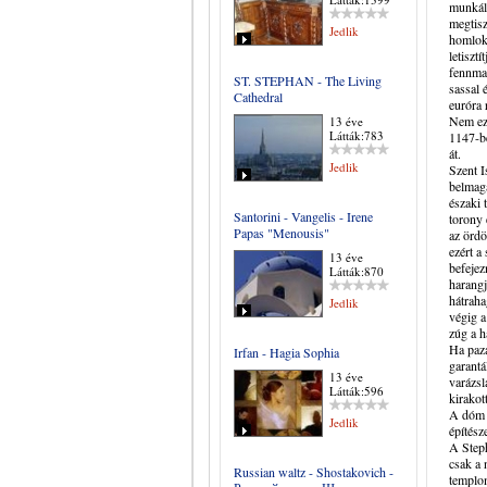
munkála
megtisz
Jedlik
homlokz
letiszt
fennmar
ST. STEPHAN - The Living
sassal 
Cathedral
euróra 
Nem ez 
13 éve
Látták:783
1147-be
át.
Jedlik
Szent I
belmaga
északi 
Santorini - Vangelis - Irene
torony 
Papas "Menousis"
az ördö
ezért a
13 éve
befejez
Látták:870
harangj
hátraha
Jedlik
végig a
zúg a 
Ha paza
Irfan - Hagia Sophia
garantá
13 éve
varázsl
Látták:596
kirakot
A dóm e
Jedlik
építész
A Steph
csak a 
Russian waltz - Shostakovich -
templom