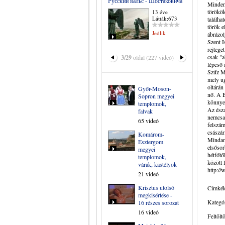
Русский вальс - Шостаковича
Mindenk
törökök
13 éve
Látták:673
találha
török e
Jedlik
ábrázol
Szent I
rejtege
csak "a
3/29
oldal (227 videó)
lépcső 
Szűz Má
mely ug
oltárán
Győr-Moson-
nő. A 
Sopron megyei
könnyek
templomok,
Az észa
falvak
nemcsak
65 videó
felszám
császár
Komárom-
Mindame
Esztergom
elsősor
megyei
hétfőtő
templomok,
között 
várak, kastélyok
http://
21 videó
Krisztus utolsó
Címkék
megkisértése -
Kategór
16 részes sorozat
16 videó
Feltölt