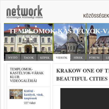
TEMPLOMOK-KASTÉLYOK-V
NYITÓ
TAGOK
KÉPEK
VIDEÓK
HÍREK
FÓRUM
L
KRAKOW ONE OF T
TEMPLOMOK-
KASTÉLYOK-VÁRAK
BEAUTIFUL CITIES
KLUB
VIDEÓGALÉRIÁI
Külföld -
kastélyok, várak,
templomok
227 videó