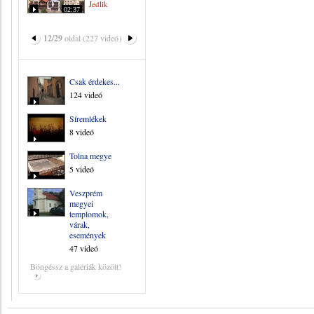
Jedlik
02:37
12/29
oldal (227 videó)
Csak érdekes...
124 videó
Síremlékek
8 videó
Tolna megye
5 videó
Veszprém
megyei
templomok,
várak,
események
47 videó
Böngéssz a galériák között!