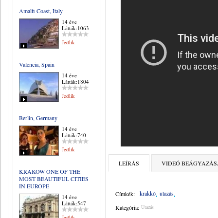
Amalfi Coast, Italy
14 éve
Látták:1063
Jedlik
Valencia, Spain
14 éve
Látták:1804
Jedlik
Berlin, Germany
14 éve
Látták:740
Jedlik
LEÍRÁS
VIDEÓ BEÁGYAZÁS
KRAKOW ONE OF THE
MOST BEAUTIFUL CITIES
IN EUROPE
krakkó
utazás
Címkék:
14 éve
Látták:547
Kategória:
Utazás
Jedlik