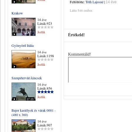
Feltöltötte:
Tóth Lajosné
|
14 éve
Látta 546 ember.
Krakow
14 éve
Látták:923
Jedlik
Értékeld!
Gyönyörű Itália
14 éve
Kommentáld!
Látták:1198
Jedlik
Szenpétervári kincsek
14 éve
Látták:856
Jedlik
07:09
Bajor kastélyok és várak 0001 -
(480 x 360)
14 éve
Látták:907