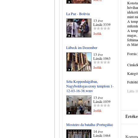
Konstan
hóvihar
idekerü
La Paz - Bolivia
mint mi
13 éve
A templ
Látták:3339
műemlé
A templ
Jedlik
magas, 
feltáma
és Mári
Lübeck im Dezember
Forrás
13 éve
Látták:1063
Címkék
Jedlik
Kategór
Séta Koppenhágában,
Feltölt
Nagyboldogasszony templom 1-
12-03-16-38.wmv
Látta 1
13 éve
Látták:1039
Jedlik
Értéke
Mosteiro da batalha (Portugália)
14 éve
Látták:1464
Komme