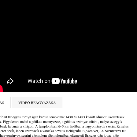
ÁS
VIDEÓ BEÁGYAZÁSA
nblut tűhegyes tornyú igen karcsú templomát 1430 és 1483 között admonti szerzetesek
ék. Figyelemre méltó a gótikus mennyezete, a gótikus szárnyas oltára , melyet az egyik
bnek tartanak a világon. A templomban lévő kis fiolában a hagyományok szerint Krisztus
érét őrzik, innen származik a városka neve is Heiligenblut (Szentvér). A Szentvérrel teli
a hagyományok szerint a templom altemplomában eltemetett Briccius dán lovag vitte