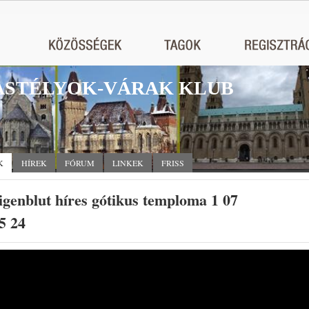
STÉLYOK-VÁRAK KLUB
K
HÍREK
FÓRUM
LINKEK
FRISS
igenblut híres gótikus temploma 1 07
5 24