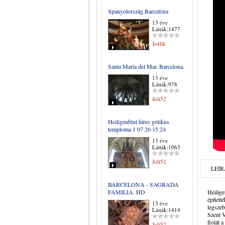
Spanyolország,Barcelóna
13 éve
Látták:1477
Jedlik
Santa María del Mar. Barcelona.
13 éve
Látták:978
Joli52
Heiligenblut híres gótikus
temploma 1 07 26 15 24
13 éve
Látták:1063
Joli52
LEÍR
BARCELONA - SAGRADA
FAMILIA. HD
Heilige
épített
13 éve
legszeb
Látták:1414
Szent V
fiolát 
Joli52