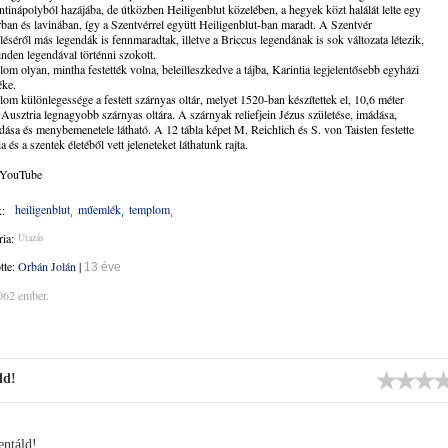
tinápolyból hazájába, de útközben Heiligenblut közelében, a hegyek közt halálát lelte egy
ban és lavinában, így a Szentvérrel együtt Heiligenblut-ban maradt. A Szentvér
léséről más legendák is fennmaradtak, illetve a Briccus legendának is sok változata létezik,
nden legendával történni szokott.
om olyan, mintha festették volna, beleilleszkedve a tájba, Karintia legjelentősebb egyházi
ke.
om különlegessége a festett szárnyas oltár, melyet 1520-ban készítettek el, 10,6 méter
Ausztria legnagyobb szárnyas oltára. A szárnyak reliefjein Jézus születése, imádása,
dása és menybemenetele látható. A 12 tábla képet M. Reichlich és S. von Taisten festette
a és a szentek életéből vett jeleneteket láthatunk rajta.
:YouTube
heiligenblut
műemlék
templom
:
ia:
Utazás
ötte:
Orbán Jolán
|
13 éve
062 ember.
ld!
ntáld!