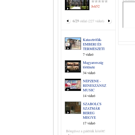
Joli52
6/29
oldal (227 videó)
Katasztrófák-
EMBERI ÉS
TERMÉSZETI
7 videó
Magyarország
története
34 videó
NÉPZENE -
RENESZÁNSZ
MUSIC
14 videó
SZABOLCS
SZATMÁR
BEREG
MEGYE
17 videó
Böngéssz a galériák között!