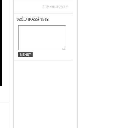
Friss események »
SZÓLJ HOZZÁ TE IS!