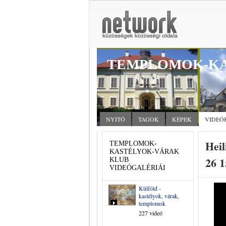
TEMPLOMOK-KA
NYITÓ
TAGOK
KÉPEK
VIDEÓ
Heil
TEMPLOMOK-
KASTÉLYOK-VÁRAK
26 1
KLUB
VIDEÓGALÉRIÁI
Külföld -
kastélyok, várak,
templomok
227 videó