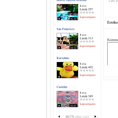
Látta 4
8 éve
Látták:297
kaposztajanos
05:32
Értéke
San Francisco.
8 éve
Látták:313
Komme
kaposztajanos
04:53
Kacsatánc
8 éve
Látták:402
kaposztajanos
Casteller
8 éve
Látták:389
kaposztajanos
03:07
48/178
oldal (1422