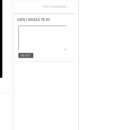
Friss események »
SZÓLJ HOZZÁ TE IS!