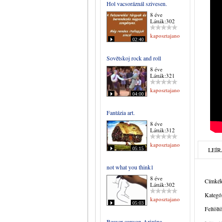
Hol vacsoráznál szivesen.
8 éve
Látták:302
kaposztajanos
02:40
Sovětskoj rock and roll
8 éve
Látták:321
kaposztajanos
04:00
Fantázia art.
8 éve
Látták:312
kaposztajanos
05:15
LEÍR
not what you think1
8 éve
Címkék
Látták:302
Kategór
kaposztajanos
05:03
Feltölt
Beaver canyon-Arizóna.