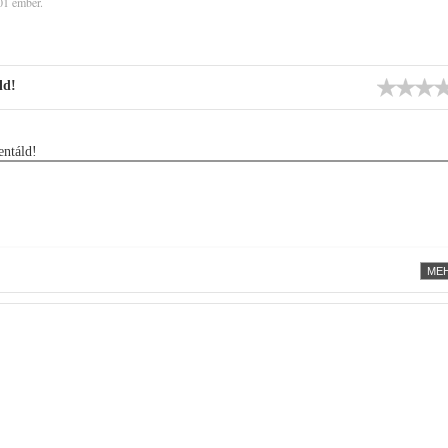
01 ember.
ld!
ntáld!