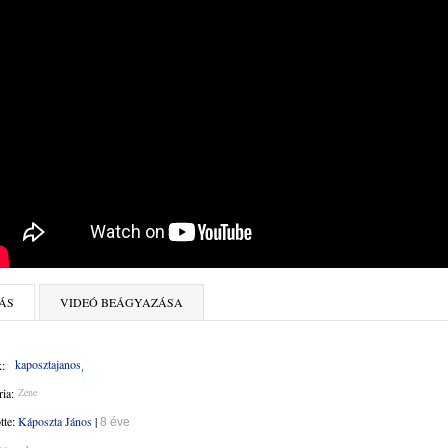
ÁS
VIDEÓ BEÁGYAZÁSA
kaposztajanos
:
ia:
Zene
ötte:
Káposzta János
|
8 éve