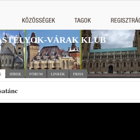
STÉLYOK-VÁRAK KLUB
K
HÍREK
FÓRUM
LINKEK
FRISS
satánc