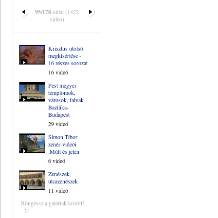
95/178
oldal (1422
videó)
Krisztus utolsó
megkisértése -
16 részes sorozat
16 videó
Pest megyei
templomok,
városok, falvak -
Bazilika-
Budapest
29 videó
Simon Tibor
zenés videói
:Múlt és jelen
6 videó
Zenészek,
utcazenészek
11 videó
Böngéssz a galériák között!