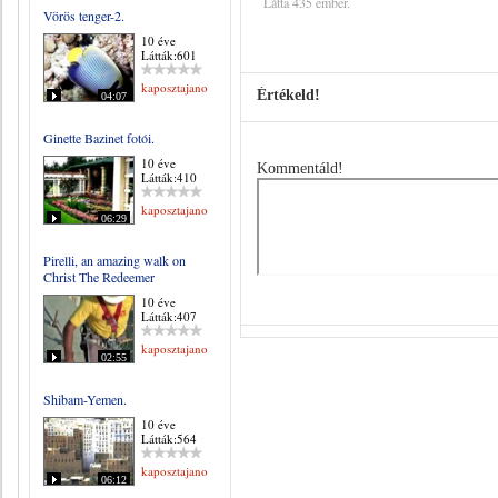
Látta 435 ember.
Vörös tenger-2.
10 éve
Látták:601
kaposztajanos
Értékeld!
04:07
Ginette Bazinet fotói.
10 éve
Kommentáld!
Látták:410
kaposztajanos
06:29
Pirelli, an amazing walk on
Christ The Redeemer
10 éve
Látták:407
kaposztajanos
02:55
Shibam-Yemen.
10 éve
Látták:564
kaposztajanos
06:12