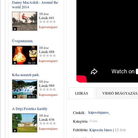
Danny MacAskill - Around the
world 2014
10 éve
Látták:441
kaposztajanos
Üvegmúzeum.
10 éve
Látták:488
kaposztajanos
06:23
Krka nemzeti park.
10 éve
Látták:989
LEÍRÁS
VIDEÓ BEÁGYAZÁS
kaposztajanos
06:05
A Dégi Festetics kastély
káposztajanos
Címkék:
10 éve
Látták:436
Kategória:
Utazás
kaposztajanos
Feltöltötte:
Káposzta János
|
10 éve