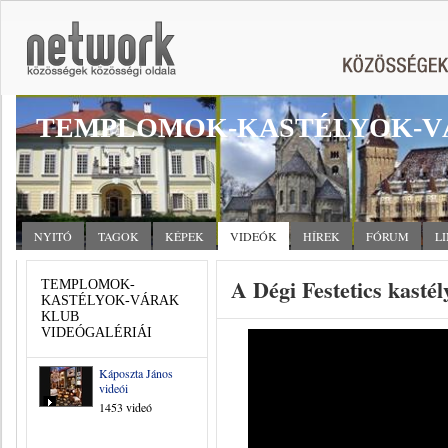
TEMPLOMOK-KASTÉLYOK-V
NYITÓ
TAGOK
KÉPEK
VIDEÓK
HÍREK
FÓRUM
L
A Dégi Festetics kastél
TEMPLOMOK-
KASTÉLYOK-VÁRAK
KLUB
VIDEÓGALÉRIÁI
Káposzta János
videói
1453 videó