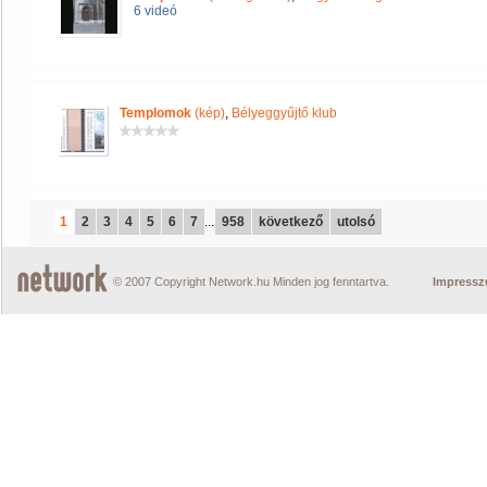
6 videó
Templomok
(kép)
,
Bélyeggyűjtő klub
1
2
3
4
5
6
7
...
958
következő
utolsó
© 2007 Copyright Network.hu Minden jog fenntartva.
Impress