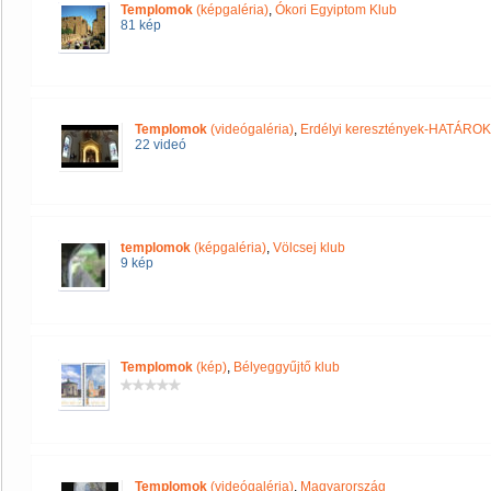
Templomok
(képgaléria)
,
Ókori Egyiptom Klub
81 kép
Templomok
(videógaléria)
,
Erdélyi keresztények-HATÁRO
22 videó
templomok
(képgaléria)
,
Völcsej klub
9 kép
Templomok
(kép)
,
Bélyeggyűjtő klub
Templomok
(videógaléria)
,
Magyarország