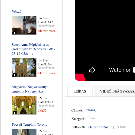
Vésztő
14 éve
Látták:643
kleizerimrene
Szent Anna Főplébánia és
Székesegyház Debrecen 1-05-
23-12-05.wmv
14 éve
Látták:680
kleizerimrene
Magyarok Nagyasszonya
templom Nyíregyháza
LEÍRÁS
VIDEÓ BEÁGYAZÁS
15 éve
Látták:827
utazás
Címkék:
Joli52
Kategória:
Utazás
Pocsaji Templom Torony
Feltöltötte:
Kleizer Imréné Ili
|
15 éve
15 éve
Látták:917