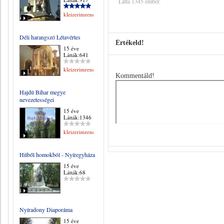
Látta 1345 ember.
kleizerimrene
Déli harangszó Létavértes
Értékeld!
15 éve
Látták:641
kleizerimrene
Kommentáld!
Hajdú Bihar megye
nevezetességei
15 éve
Látták:1346
kleizerimrene
Hitből homokból - Nyíregyháza
15 éve
Látták:68
Nyíradony Diaporáma
15 éve