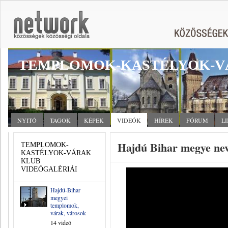
TEMPLOMOK-KASTÉLYOK-V
NYITÓ
TAGOK
KÉPEK
VIDEÓK
HÍREK
FÓRUM
L
Hajdú Bihar megye nev
TEMPLOMOK-
KASTÉLYOK-VÁRAK
KLUB
VIDEÓGALÉRIÁI
Hajdú-Bihar
megyei
templomok,
várak, városok
14 videó