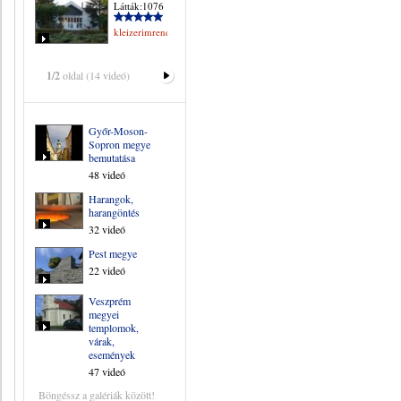
Látták:1076
kleizerimrene
1/2
oldal (14 videó)
Győr-Moson-
Sopron megye
bemutatása
48 videó
Harangok,
harangöntés
32 videó
Pest megye
22 videó
Veszprém
megyei
templomok,
várak,
események
47 videó
Böngéssz a galériák között!