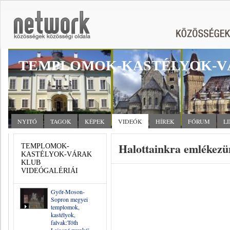
TEMPLOMOK-KASTÉLYOK-V
NYITÓ
TAGOK
KÉPEK
VIDEÓK
HÍREK
FÓRUM
L
Halottainkra emlékez
TEMPLOMOK-
KASTÉLYOK-VÁRAK
KLUB
VIDEÓGALÉRIÁI
Győr-Moson-
Sopron megyei
templomok,
kastélyok,
falvak:Tóth