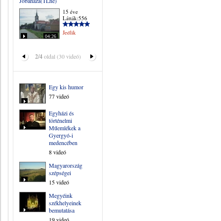
Jobaháza(TLné)
15 éve
Látták:556
Jedlik
04:26
2/4
oldal (30 videó)
Egy kis humor
77 videó
Egyházi és
történelmi
Műemlékek a
Gyergyó-i
medencében
8 videó
Magyarország
szépségei
15 videó
Megyéink
székhelyeinek
bemutatása
19 videó