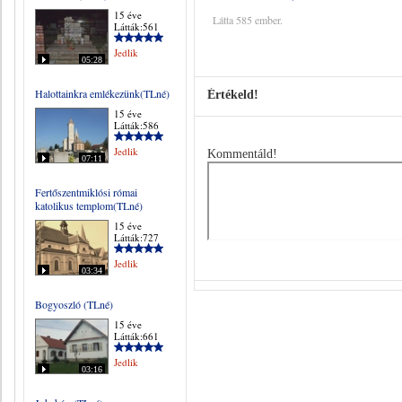
15 éve
Látta 585 ember.
Látták:561
Jedlik
05:28
Halottainkra emlékezünk(TLné)
Értékeld!
15 éve
Látták:586
Jedlik
Kommentáld!
07:11
Fertőszentmiklósi római
katolikus templom(TLné)
15 éve
Látták:727
Jedlik
03:34
Bogyoszló (TLné)
15 éve
Látták:661
Jedlik
03:16