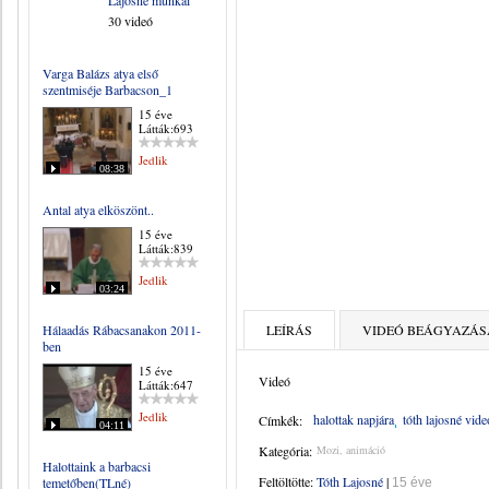
Lajosné munkái
30 videó
Varga Balázs atya első
szentmiséje Barbacson_1
15 éve
Látták:693
Jedlik
08:38
Antal atya elköszönt..
15 éve
Látták:839
Jedlik
03:24
Hálaadás Rábacsanakon 2011-
LEÍRÁS
VIDEÓ BEÁGYAZÁS
ben
15 éve
Videó
Látták:647
Jedlik
halottak napjára
tóth lajosné vide
Címkék:
04:11
Kategória:
Mozi, animáció
Halottaink a barbacsi
Feltöltötte:
Tóth Lajosné
|
temetőben(TLné)
15 éve