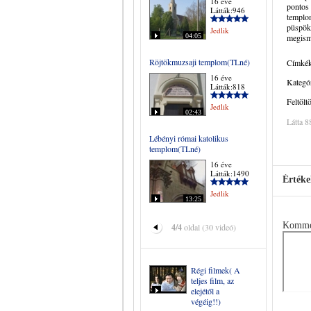
16 éve
pontos 
Látták:946
templo
püspök 
Jedlik
04:05
megisme
Röjtökmuzsaji templom(TLné)
Címkék
16 éve
Kategór
Látták:818
Feltölt
Jedlik
02:43
Látta 8
Lébényi római katolikus
templom(TLné)
16 éve
Látták:1490
Értéke
Jedlik
13:25
Komme
4/4
oldal (30 videó)
Régi filmek( A
teljes film, az
elejétől a
végéig!!)