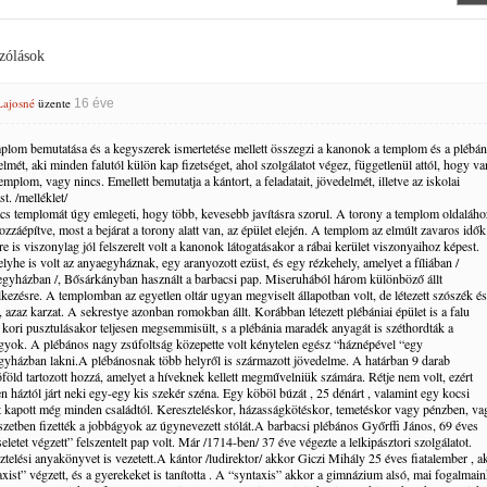
zólások
Lajosné
üzente
16 éve
plom bemutatása és a kegyszerek ismertetése mellett összegzi a kanonok a templom és a plébá
lmét, aki minden falutól külön kap fizetséget, ahol szolgálatot végez, függetlenül attól, hogy va
templom, vagy nincs. Emellett bemutatja a kántort, a feladatait, jövedelmét, illetve az iskolai
st. /melléklet/
cs templomát úgy emlegeti, hogy több, kevesebb javításra szorul. A torony a templom oldaláho
ozzáépítve, most a bejárat a torony alatt van, az épület elején. A templom az elmúlt zavaros idők
re is viszonylag jól felszerelt volt a kanonok látogatásakor a rábai kerület viszonyaihoz képest.
lyhe is volt az anyaegyháznak, egy aranyozott ezüst, és egy rézkehely, amelyet a fíliában /
egyházban /, Bősárkányban használt a barbacsi pap. Miseruhából három különböző állt
lkezésre. A templomban az egyetlen oltár ugyan megviselt állapotban volt, de létezett szószék és
 azaz karzat. A sekrestye azonban romokban állt. Korábban létezett plébániai épület is a falu
 kori pusztulásakor teljesen megsemmisült, s a plébánia maradék anyagát is széthordták a
gyok. A plébános nagy zsúfoltság közepette volt kénytelen egész “háznépével “egy
gyházban lakni.A plébánosnak több helyről is származott jövedelme. A határban 9 darab
óföld tartozott hozzá, amelyet a híveknek kellett megművelniük számára. Rétje nem volt, ezért
n háztól járt neki egy-egy kis szekér széna. Egy köböl búzát , 25 dénárt , valamint egy kocsi
át kapott még minden családtól. Kereszteléskor, házasságkötéskor, temetéskor vagy pénzben, va
szetben fizették a jobbágyok az úgynevezett stólát.A barbacsi plébános Győrffi János, 69 éves
eletet végzett” felszentelt pap volt. Már /1714-ben/ 37 éve végezte a lelkipásztori szolgálatot.
ztelési anyakönyvet is vezetett.A kántor /ludirektor/ akkor Giczi Mihály 25 éves fiatalember , a
axist” végzett, és a gyerekeket is tanította . A “syntaxis” akkor a gimnázium alsó, mai fogalmai