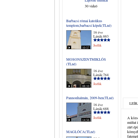
Lajosné munkái
30 videó
Barbacsi római katolikus
templom,barbacsi képek(TLné)
16 éve
Látták:883
Jedlik
10:57
MOSONSZENTMIKLÓS
(TLné)
16 éve
Látták:764
Jedlik
08:10
Pannonhalmán, 2009-ben(TLné)
LEÍR
16 éve
Látták:688
Jedlik
A közsé
14:56
múltat 
zárt ép
MAGLÓCA(TLné)
környék
fatemp