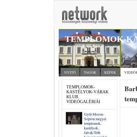
TEMPLOMOK-KA
NYITÓ
TAGOK
KÉPEK
VIDEÓ
Barb
TEMPLOMOK-
KASTÉLYOK-VÁRAK
tem
KLUB
VIDEÓGALÉRIÁI
Győr-Moson-
Sopron megyei
templomok,
kastélyok,
falvak:Tóth