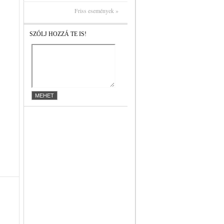
Friss események »
SZÓLJ HOZZÁ TE IS!