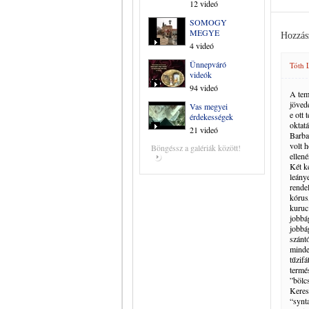
12 videó
SOMOGY
MEGYE
Hozzás
4 videó
Ünnepváró
Tóth 
videók
94 videó
A tem
jövede
Vas megyei
e ott 
érdekességek
oktatá
21 videó
Barba
volt h
Böngéssz a galériák között!
ellené
Két ke
leány
rende
kórus,
kuruc
jobbá
jobbá
szánt
minde
tűzif
termé
”bölcs
Keres
“synt