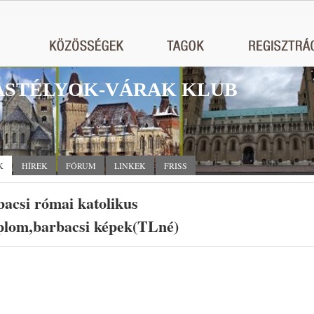
STÉLYOK-VÁRAK KLUB
K
HÍREK
FÓRUM
LINKEK
FRISS
acsi római katolikus
plom,barbacsi képek(TLné)