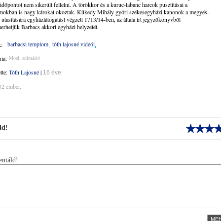
időpontot nem sikerült fellelni. A törökkor és a kuruc-labanc harcok pusztításai a
mokban is nagy károkat okoztak. Kükedy Mihály győri székesegyházi kanonok a megyés-
utasítására egyházlátogatást végzett 1713/14-ben, az általa írt jegyzőkönyvből
rhetjük Barbacs akkori egyházi helyzetét.
barbacsi templom
tóth lajosné videói
:
ia:
Mozi, animáció
ötte:
Tóth Lajosné
|
16 éve
82 ember.
ld!
ntáld!