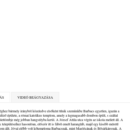
ÁS
VIDEÓ BEÁGYAZÁSA
ghez bármely irányból közeledve elsőként tűnik szemünkbe Barbacs egyetlen, igazán a
idéző épülete, a római katolikus templom, amely a legmagasabb dombon épült, s ezáltal
ülettömbje még jobban hangsúlyba kerül. A József Attila utca végén az iskola mellett áll. A
 településeihez hasonlóan, először itt is fából emelt harangláb, majd egy kisebb méretű
lom állt. Jóval előbb volt kőtemploma Barbacsnak, mint Maglócának és Bősárkánynak. A