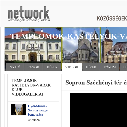
TEMPLOMOK-KASTÉLYOK-V
NYITÓ
TAGOK
KÉPEK
VIDEÓK
HÍREK
FÓRUM
L
Sopron Széchényi tér és
TEMPLOMOK-
KASTÉLYOK-VÁRAK
KLUB
VIDEÓGALÉRIÁI
Győr-Moson-
Sopron megye
bemutatása
48 videó