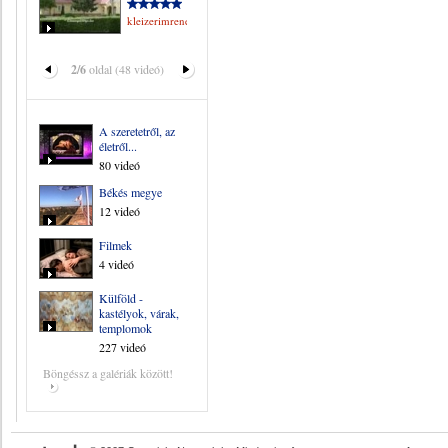
kleizerimrene
2/6
oldal (48 videó)
A szeretetről, az
életről...
80 videó
Békés megye
12 videó
Filmek
4 videó
Külföld -
kastélyok, várak,
templomok
227 videó
Böngéssz a galériák között!