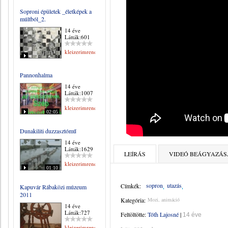
Soproni épületek _életképek a
múltból_2.
14 éve
Látták:601
kleizerimrene
Pannonhalma
14 éve
Látták:1007
kleizerimrene
02:05
Dunakiliti duzzasztómű
14 éve
Látták:1629
LEÍRÁS
VIDEÓ BEÁGYAZÁS
kleizerimrene
01:10
sopron
utazás
Címkék:
Kapuvár Rábaközi múzeum
2011
Kategória:
Mozi, animáció
14 éve
Látták:727
Feltöltötte:
Tóth Lajosné
|
14 éve
kleizerimrene