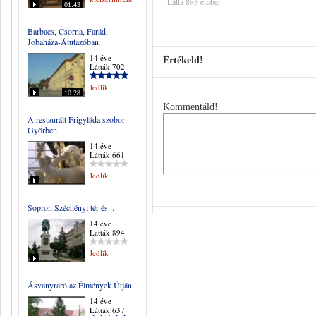
Látta 893 ember.
01:43
Barbacs, Csorna, Farád,
Jobaháza-Átutazóban
14 éve
Értékeld!
Látták:702
Jedlik
10:28
Kommentáld!
A restaurált Frigyláda szobor
Győrben
14 éve
Látták:661
Jedlik
Sopron Széchényi tér és ..
14 éve
Látták:894
Jedlik
Ásványráró az Élmények Útján
14 éve
Látták:637