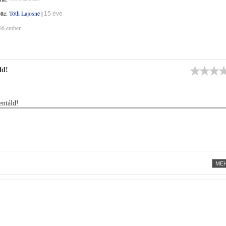
ötte:
Tóth Lajosné
|
15 éve
06 ember.
ld!
ntáld!