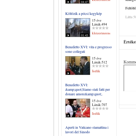
04:47
Feltölt
Költözik a pócsi kegykép
Látta 5
15 éve
Látták:494
kleizerimrene
01:43
Értéke
Benedetto XVI: vita e progresso
sono collegati
15 éve
Látták:512
Komme
Jedlik
Benedetto XVI:
&amp;quot;Siamo stati fatti per
donare amore&amp;quot;.
15 éve
Látták:707
Jedlik
Aperti in Vaticano stamattina i
lavori del Sinodo