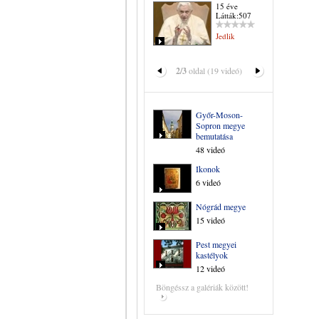
15 éve
Látták:507
Jedlik
2/3
oldal (19 videó)
Győr-Moson-
Sopron megye
bemutatása
48 videó
Ikonok
6 videó
Nógrád megye
15 videó
Pest megyei
kastélyok
12 videó
Böngéssz a galériák között!