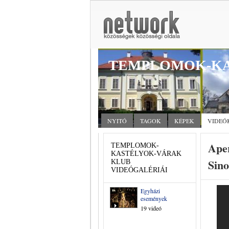
TEMPLOMOK-KA
NYITÓ
TAGOK
KÉPEK
VIDEÓ
Aper
TEMPLOMOK-
KASTÉLYOK-VÁRAK
Sin
KLUB
VIDEÓGALÉRIÁI
Egyházi
események
19 videó