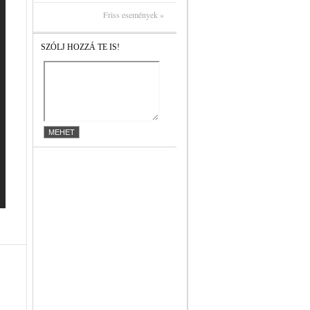
Friss események »
SZÓLJ HOZZÁ TE IS!