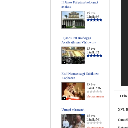
II János Pál pápa boldoggá
avatása
15 éve
Látták:69
II.jános Pál Boldoggá
Avatása(Isteni Vér)..wmv
15 éve
Látták:52
Első Nemzetiségi Találkozó
Kópházán
15 éve
Látták:536
LEÍR
kleizerimrene
Úrnapi körmenet
XVI. B
15 éve
Látták:561
Címkék
Kategór
kleizerimrene