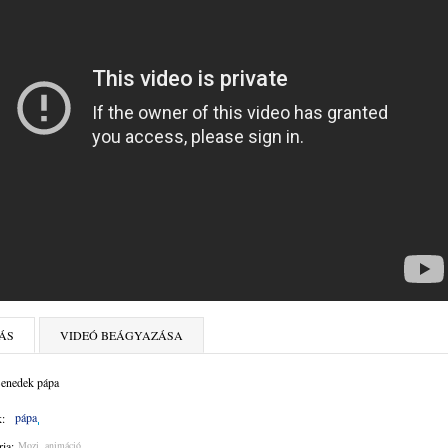
ÁS
VIDEÓ BEÁGYAZÁSA
enedek pápa
pápa
:
ia:
Mozi, animáció