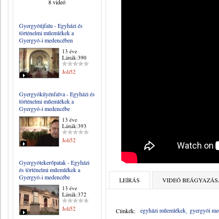
8 videó
Gyergyóújfalu - Egyházi és
történelmi műemlékek a
Gyergyó-i medencében
13 éve
Látták:390
Joli52
Gyergyókilyénfalva - Egyházi és
történelmi műemlékek a
Gyergyó-i medencébe
13 éve
Látták:393
Joli52
Gyergyótekerőpatak - Egyházi
és történelmi műemlékek a
Gyergyó-i medencébe
LEÍRÁS
VIDEÓ BEÁGYAZÁS
13 éve
Látták:372
Joli52
egyházi műemlékek
gyergyói me
Címkék: