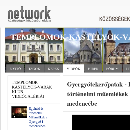
TEMPLOMOK-KASTÉLYOK-V
NYITÓ
TAGOK
KÉPEK
VIDEÓK
HÍREK
FÓRUM
L
Gyergyótekerőpatak - 
TEMPLOMOK-
KASTÉLYOK-VÁRAK
történelmi műemlékek 
KLUB
VIDEÓGALÉRIÁI
medencébe
Egyházi és
történelmi
Műemlékek a
Gyergyó-i
medencében