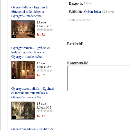
Kategória:
Utazás
Gyergyóalfalu - Egyházi és
történelmi műemlékek a
Feltöltötte:
Orbán Jolán
|
13 éve
Gyergyó-i medencébe
Látta 371 ember.
13 éve
Látták:396
Joli52
Értékeld!
Gyergyóremete - Egyházi és
történelmi műemlékek a
Gyergyó-i medencében
13 éve
Kommentáld!
Látták:386
Joli52
Gyergyószentmiklós - Egyházi
és történelmi műemlékek a
Gyergyó-i medencébe
13 éve
Látták:352
Joli52
Gyergyószárhegy - Egyházi és