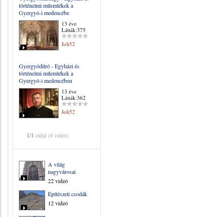
történelmi műemlékek a
Gyergyó-i medencébe
13 éve
Látták:375
Joli52
Gyergyóditró - Egyházi és
történelmi műemlékek a
Gyergyó-i medencében
13 éve
Látták:362
Joli52
1/1
oldal (8 videó)
A világ
nagyvárosai
22 videó
Építészeti csodák
12 videó