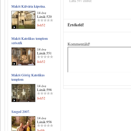
Látta 597 ember.
Makói Kálvária kápolna.
14 éve
Látták:520
Joli52
Értékeld!
Makói Katolikus templom
szószék
Kommentáld!
14 éve
Látták:551
Joli52
Makói Görög Katolikus
templom
14 éve
Látták:598
Joli52
Szeged 2007.
14 éve
Látták:958
Jedlik