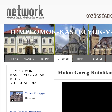
TEMPLOMOK-KASTÉLYOK-V
NYITÓ
TAGOK
KÉPEK
VIDEÓK
HÍREK
FÓRUM
L
Makói Görög Katoliku
TEMPLOMOK-
KASTÉLYOK-VÁRAK
KLUB
VIDEÓGALÉRIÁI
Csongrád megye
18 videó
Makó-Újváros, református