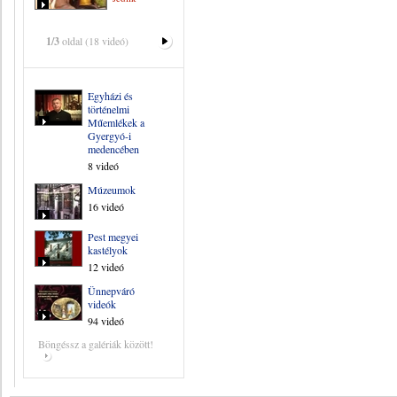
1/3
oldal (18 videó)
Egyházi és
történelmi
Műemlékek a
Gyergyó-i
medencében
8 videó
Múzeumok
16 videó
Pest megyei
kastélyok
12 videó
Ünnepváró
videók
94 videó
Böngéssz a galériák között!