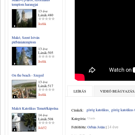
templom harangjai
13 éve
Látták:480
Jedlik
Makó, Szent István
plébániatemplom
13 éve
Látták:505
Jedlik
On the beach - Szeged
13 éve
Látták:517
LEÍRÁS
VIDEÓ BEÁGYAZÁS
Jedlik
Makói Katolikus Temetőkápolna
görög katolikus
görög katolikus
Címkék:
14 éve
Kategória:
Utazás
Látták:508
Feltöltötte:
Orbán Jolán
|
14 éve
Joli52