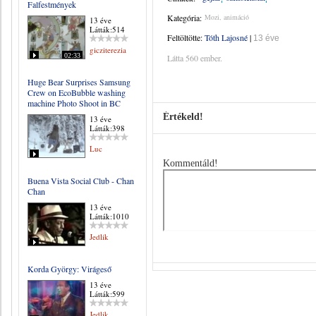
Falfestmények
Kategória:
Mozi, animáció
13 éve
Látták:514
Feltöltötte:
Tóth Lajosné
|
13 éve
gicziterezia
02:33
Látta 560 ember.
Huge Bear Surprises Samsung
Crew on EcoBubble washing
machine Photo Shoot in BC
Értékeld!
13 éve
Látták:398
Luc
Kommentáld!
Buena Vista Social Club - Chan
Chan
13 éve
Látták:1010
Jedlik
Korda György: Virágeső
13 éve
Látták:599
Jedlik