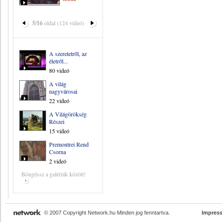
5/16
oldal (124 videó)
A szeretetről, az
életről...
80 videó
A világ
nagyvárosai
22 videó
A Világörökség
Részei
15 videó
Premontrei Rend
Csorna
2 videó
Böngéssz a galériák között!
© 2007 Copyright Network.hu Minden jog fenntartva.
Impres