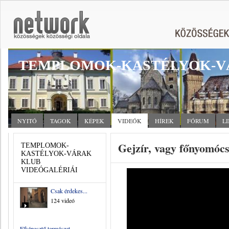
TEMPLOMOK-KASTÉLYOK-V
NYITÓ
TAGOK
KÉPEK
VIDEÓK
HÍREK
FÓRUM
L
Gejzír, vagy főnyomóc
TEMPLOMOK-
KASTÉLYOK-VÁRAK
KLUB
VIDEÓGALÉRIÁI
Csak érdekes...
124 videó
Elképesztő természet