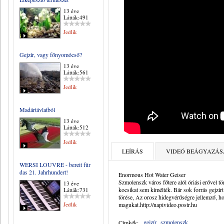
13 éve
Látták:491
Jedlik
Gejzír, vagy főnyomócső?
13 éve
Látták:561
Jedlik
Madártávlatból
13 éve
Látták:512
Jedlik
LEÍRÁS
VIDEÓ BEÁGYAZÁS
WERSI LOUVRE - bereit für
das 21. Jahrhundert!
Enormous Hot Water Geiser
Szmolenszk város főtere alól óriási erővel tör
13 éve
kocsikat sem kímélték. Bár sok forrás gejzí
Látták:731
törése, Az orosz hidegvérűségre jellemző, 
Jedlik
magukat.http://napivideo.postr.hu
gejzír
szmolenszk
Címkék: