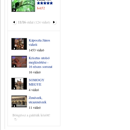
Joli52
11/16
oldal (124 videó)
Káposzta János
videói
1453 videó
Krisztus utolsó
megkisértése -
16 részes sorozat
16 videó
SOMOGY
MEGYE
4 videó
Zenészek,
utcazenészek
11 videó
Böngéssz a galériák között!