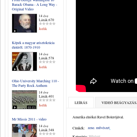
Barack Obama - A Long Way -
Original Video
14 éve
Látták:670
Jedlik
Képek a magyar arisztokrácia
életéről. 1870-1910
14 éve
Látták:578
Jedlik
Ohio University Marching 110 -
The Party Rock Anthem
14 éve
Látták:401
LEÍRÁS
VIDEÓ BEÁGYAZÁS
Jedlik
03:15
Amerika elnökei Ravel Bolerójával.
Mr Missis 2011 - video
14 éve
zene. művészet
Címkék:
Látták:348
Kategória:
Művészet