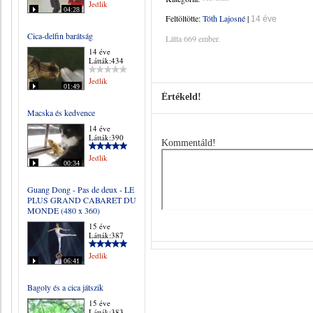
Jedlik
04:28
Feltöltötte:
Tóth Lajosné
|
14 éve
Cica-delfin barátság
Látta 669 ember.
14 éve
Látták:434
Jedlik
01:49
Értékeld!
Macska és kedvence
14 éve
Látták:390
Kommentáld!
Jedlik
00:34
Guang Dong - Pas de deux - LE
PLUS GRAND CABARET DU
MONDE (480 x 360)
15 éve
Látták:387
Jedlik
06:41
Bagoly és a cica játszik
15 éve
Látták:383