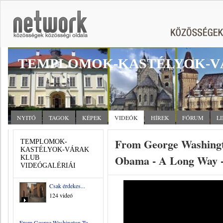
TEMPLOMOK-KASTÉLYOK-V
NYITÓ
TAGOK
KÉPEK
VIDEÓK
HÍREK
FÓRUM
L
From George Washing
TEMPLOMOK-
KASTÉLYOK-VÁRAK
Obama - A Long Way -
KLUB
VIDEÓGALÉRIÁI
Csak érdekes...
124 videó
From George Washington To