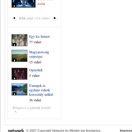
Jedlik
6/16
oldal (124 videó)
Egy kis humor
77 videó
Magyarország
szépségei
15 videó
Operettek
5 videó
Ünnepek és
egyházi videók
korosztály nélkül
36 videó
Böngéssz a galériák között!
© 2007 Copyright Network.hu Minden jog fenntartva.
Impres