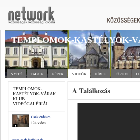
TEMPLOMOK-KASTÉLYOK-V
NYITÓ
TAGOK
KÉPEK
VIDEÓK
HÍREK
FÓRUM
L
A Találkozás
TEMPLOMOK-
KASTÉLYOK-VÁRAK
KLUB
VIDEÓGALÉRIÁI
Csak érdekes...
124 videó
Nem csak férfiaknak