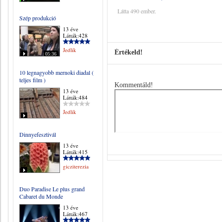
Látta 490 ember.
Szép produkció
13 éve
Látták:428
Jedlik
Értékeld!
05:36
10 legnagyobb mernoki diadal (
teljes film )
Kommentáld!
13 éve
Látták:484
Jedlik
Dinnyefesztivál
13 éve
Látták:415
gicziterezia
Duo Paradise Le plus grand
Cabaret du Monde
13 éve
Látták:467