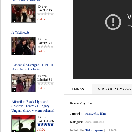
13 éve
Látták:438
Jedlik
A Találkozás
13 éve
Látták:491
Jedlik
Fiancés d'Auvergne - DVD la
Bourrée du Carladès
13 éve
Látták:631
Jedlik
LEÍRÁS
VIDEÓ BEÁGYAZÁS
Attraction Black Light and
Keresztény film
Shadow Theatre - Hungary
Ungarn shadow scene rehersal
keresztény film
Címkék:
13 éve
Látták:1086
Kategória:
Mozi, animáció
Joli52
Feltöltötte:
Tóth Lajosné
|
13 éve