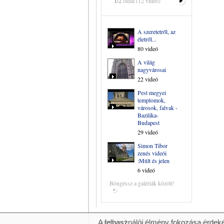
1/2
oldal (12 videó)
A szeretetről, az
életről...
80 videó
A világ
nagyvárosai
22 videó
Pest megyei
templomok,
városok, falvak -
Bazilika-
Budapest
29 videó
Simon Tibor
zenés videói
:Múlt és jelen
6 videó
Böngéssz a galériák között!
A felhasználói élmény fokozása érdeké
© 2007 Copyright Network.hu Minden j