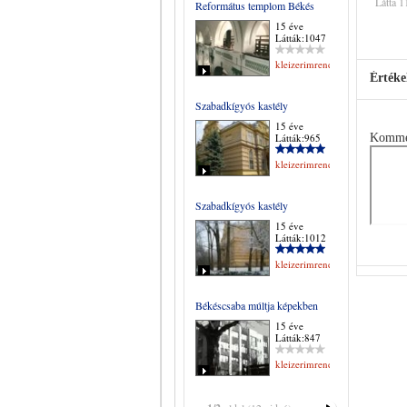
Látta 1
Református templom Békés
15 éve
Látták:1047
kleizerimrene
Értéke
Szabadkígyós kastély
15 éve
Látták:965
Komme
kleizerimrene
Szabadkígyós kastély
15 éve
Látták:1012
kleizerimrene
Békéscsaba múltja képekben
15 éve
Látták:847
kleizerimrene