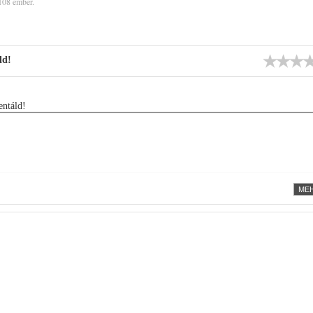
108 ember.
ld!
ntáld!