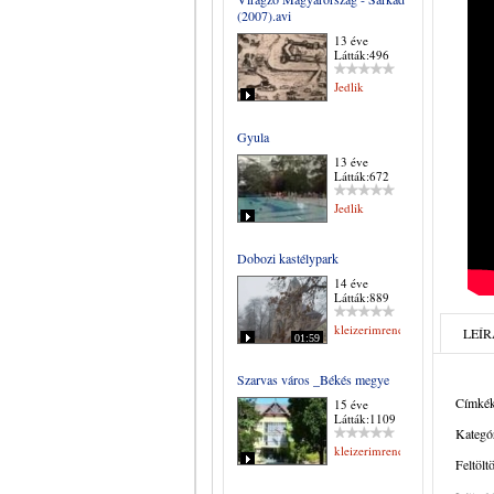
(2007).avi
13 éve
Látták:496
Jedlik
Gyula
13 éve
Látták:672
Jedlik
Dobozi kastélypark
14 éve
Látták:889
kleizerimrene
LEÍR
01:59
Szarvas város _Békés megye
Címkék
15 éve
Látták:1109
Kategór
kleizerimrene
Feltölt