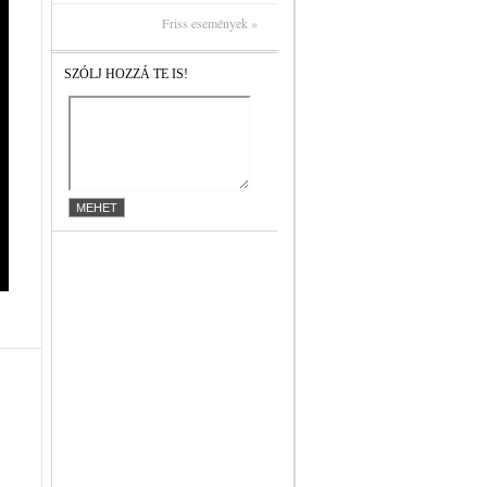
Friss események »
SZÓLJ HOZZÁ TE IS!