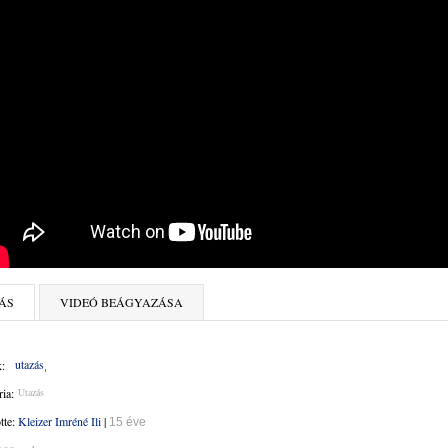
ÁS
VIDEÓ BEÁGYAZÁSA
utazás
:
ia:
Utazás
ötte:
Kleizer Imréné Ili
|
15 éve