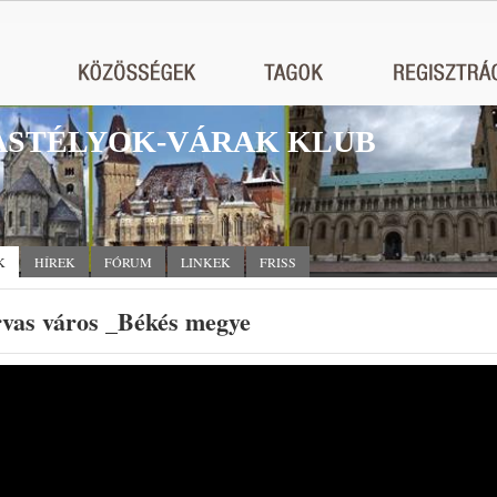
STÉLYOK-VÁRAK KLUB
K
HÍREK
FÓRUM
LINKEK
FRISS
rvas város _Békés megye