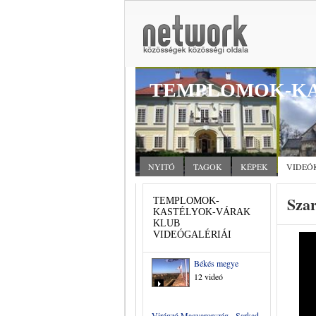
TEMPLOMOK-KA
NYITÓ
TAGOK
KÉPEK
VIDEÓ
Sza
TEMPLOMOK-
KASTÉLYOK-VÁRAK
KLUB
VIDEÓGALÉRIÁI
Békés megye
12 videó
Virágzó Magyarország - Sarkad